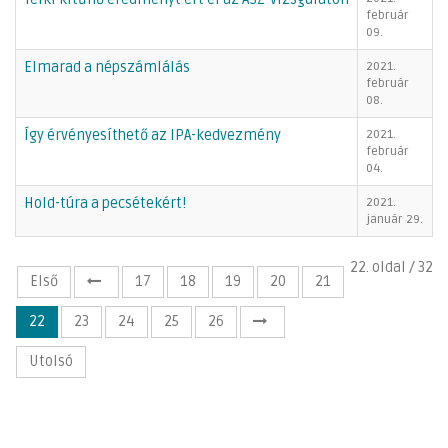
február
09.
Elmarad a népszámlálás
2021.
február
08.
Így érvényesíthető az IPA-kedvezmény
2021.
február
04.
Hold-túra a pecsétekért!
2021.
január 29.
22. oldal / 32
Első
17
18
19
20
21
22
23
24
25
26
Utolsó