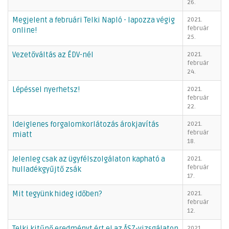
26.
Megjelent a februári Telki Napló - lapozza végig
2021.
február
online!
25.
Vezetőváltás az ÉDV-nél
2021.
február
24.
Lépéssel nyerhetsz!
2021.
február
22.
Ideiglenes forgalomkorlátozás árokjavítás
2021.
február
miatt
18.
Jelenleg csak az ügyfélszolgálaton kapható a
2021.
február
hulladékgyűjtő zsák
17.
Mit tegyünk hideg időben?
2021.
február
12.
Telki kitűnő eredményt ért el az ÁSZ-vizsgálaton
2021.