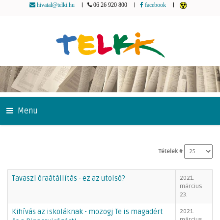
|
|
|
hivatal@telki.hu
06 26 920 800
facebook
Menu
Tételek #
Tavaszi óraátállítás - ez az utolsó?
2021.
március
23.
Kihívás az iskoláknak - mozogj Te is magadért
2021.
március