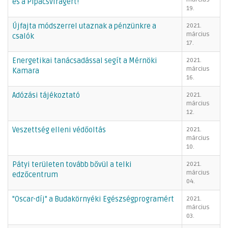
és a Pipacsvirágért!
19.
Újfajta módszerrel utaznak a pénzünkre a
2021.
március
csalók
17.
Energetikai tanácsadással segít a Mérnöki
2021.
március
Kamara
16.
Adózási tájékoztató
2021.
március
12.
Veszettség elleni védőoltás
2021.
március
10.
Pátyi területen tovább bővül a telki
2021.
március
edzőcentrum
04.
"Oscar-díj" a Budakörnyéki Egészségprogramért
2021.
március
03.