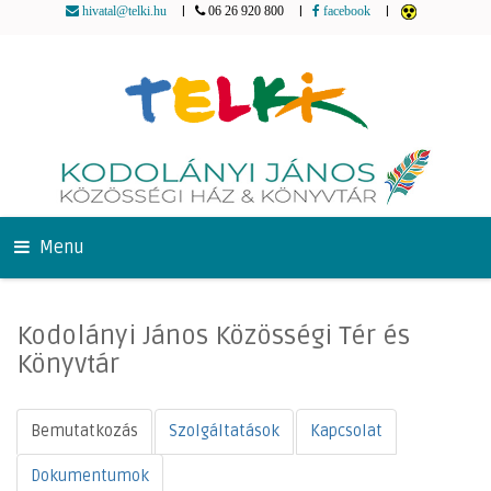
|
|
|
hivatal@telki.hu
06 26 920 800
facebook
Menu
Kodolányi János Közösségi Tér és
Könyvtár
Bemutatkozás
Szolgáltatások
Kapcsolat
Dokumentumok