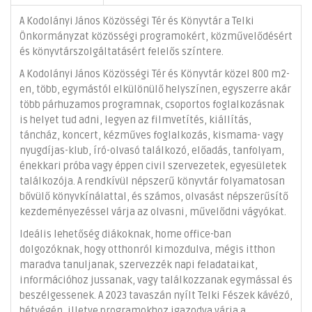
A Kodolányi János Közösségi Tér és Könyvtár a Telki
Önkormányzat közösségi programokért, közművelődésért
és könyvtárszolgáltatásért felelős színtere.
A Kodolányi János Közösségi Tér és Könyvtár közel 800 m2-
en, több, egymástól elkülönülő helyszínen, egyszerre akár
több párhuzamos programnak, csoportos foglalkozásnak
is helyet tud adni, legyen az filmvetítés, kiállítás,
táncház, koncert, kézműves foglalkozás, kismama- vagy
nyugdíjas-klub, író-olvasó találkozó, előadás, tanfolyam,
énekkari próba vagy éppen civil szervezetek, egyesületek
találkozója. A rendkívül népszerű könyvtár folyamatosan
bővülő könyvkínálattal, és számos, olvasást népszerűsítő
kezdeményezéssel várja az olvasni, művelődni vágyókat.
Ideális lehetőség diákoknak, home office-ban
dolgozóknak, hogy otthonról kimozdulva, mégis itthon
maradva tanuljanak, szervezzék napi feladataikat,
információhoz jussanak, vagy találkozzanak egymással és
beszélgessenek. A 2023 tavaszán nyílt Telki Fészek kávézó,
hétvégén, illetve programokhoz igazodva várja a