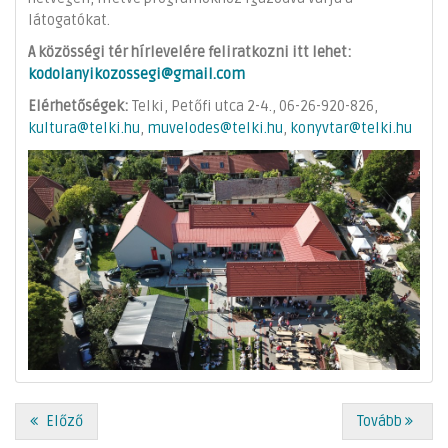
látogatókat.
A közösségi tér hírlevelére feliratkozni itt lehet:
kodolanyikozossegi@gmail.com
Elérhetőségek:
Telki, Petőfi utca 2-4., 06-26-920-826,
kultura@telki.hu
,
muvelodes@telki.hu
,
konyvtar@telki.hu
Előző
Tovább