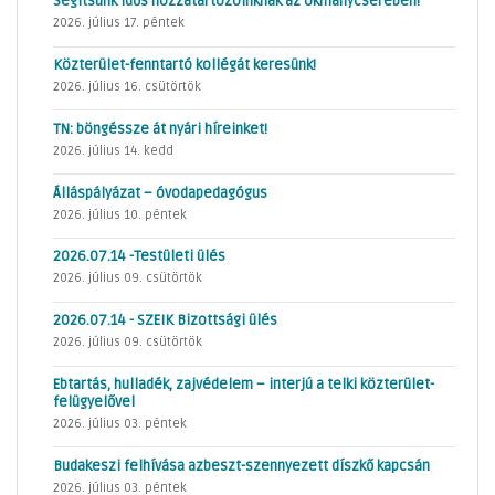
Segítsünk idős hozzátartozóinknak az okmánycserében!
2026. július 17. péntek
Közterület-fenntartó kollégát keresünk!
2026. július 16. csütörtök
TN: böngéssze át nyári híreinket!
2026. július 14. kedd
Álláspályázat – óvodapedagógus
2026. július 10. péntek
2026.07.14 -Testületi ülés
2026. július 09. csütörtök
2026.07.14 - SZEIK Bizottsági ülés
2026. július 09. csütörtök
Ebtartás, hulladék, zajvédelem – interjú a telki közterület-
felügyelővel
2026. július 03. péntek
Budakeszi felhívása azbeszt-szennyezett díszkő kapcsán
2026. július 03. péntek