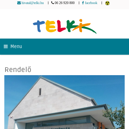
|
|
|
hivatal@telki.hu
06 26 920 800
facebook
Menu
Rendelő