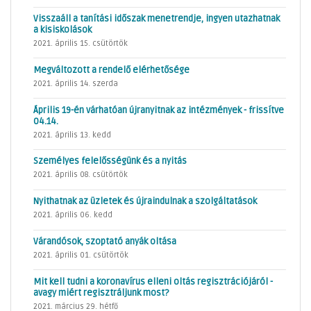
Visszaáll a tanítási időszak menetrendje, ingyen utazhatnak
a kisiskolások
2021. április 15. csütörtök
Megváltozott a rendelő elérhetősége
2021. április 14. szerda
Április 19-én várhatóan újranyitnak az intézmények - frissítve
04.14.
2021. április 13. kedd
Személyes felelősségünk és a nyitás
2021. április 08. csütörtök
Nyithatnak az üzletek és újraindulnak a szolgáltatások
2021. április 06. kedd
Várandósok, szoptató anyák oltása
2021. április 01. csütörtök
Mit kell tudni a koronavírus elleni oltás regisztrációjáról -
avagy miért regisztráljunk most?
2021. március 29. hétfő