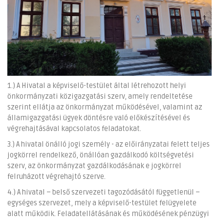
1.) A Hivatal a képviselő-testület által létrehozott helyi
önkormányzati közigazgatási szerv, amely rendeltetése
szerint ellátja az önkormányzat működésével, valamint az
államigazgatási ügyek döntésre való előkészítésével és
végrehajtásával kapcsolatos feladatokat.
3.) A hivatal önálló jogi személy - az előirányzatai felett teljes
jogkörrel rendelkező, önállóan gazdálkodó költségvetési
szerv, az önkormányzat gazdálkodásának e jogkörrel
felruházott végrehajtó szerve.
4.) A hivatal – belső szervezeti tagozódásától függetlenül –
egységes szervezet, mely a képviselő-testület felügyelete
alatt működik. Feladatellátásának és működésének pénzügyi