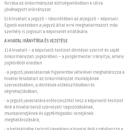
forrása az önkormányzat költségvetésében e célra
jóváhagyott előirányzat.
5) A hivatalt a jegyző – távollétében az aljegyző – képviseli.
Egyedi esetekben a jegyző által erre meghatalmazott más
személy is jogosult a képviselet ellátására.
A HIVATAL IRÁNYÍTÁSA ÉS VEZETÉSE
1) A hivatalt – a képviselő-testület döntései szerint és saját
önkormányzati jogkörében – a polgármester irányítja, amely
jogköréből eredően
- a jegyző javaslatainak figyelembe vételével meghatározza a
hivatal feladatait az önkormányzat munkájának
szervezésében, a döntések előkészítésében és
végrehajtásában,
- a jegyző javaslatára előterjesztést tesz a képviselő-testület
felé a hivatal belső szervezeti tagozódásának,
munkarendjének és ügyfélfogadási rendjének
meghatározására,
- a hatáskörébe tartozó ügyekben a hivatal felé szabályozza a