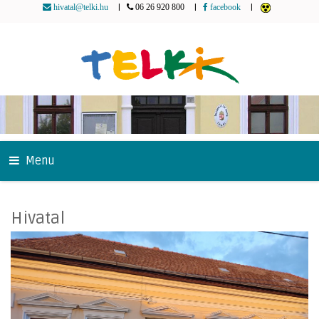
|
|
|
hivatal@telki.hu
06 26 920 800
facebook
Menu
Hivatal