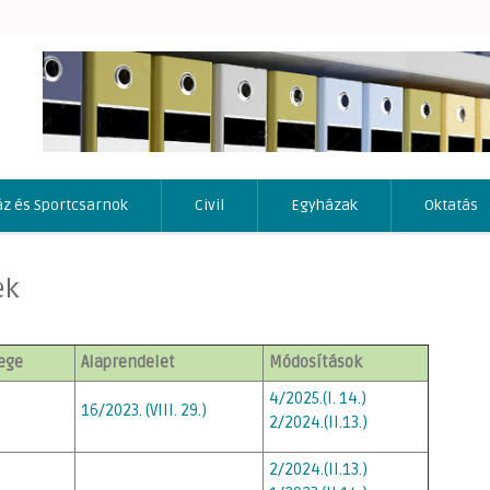
áz és Sportcsarnok
Civil
Egyházak
Oktatás
ek
vege
Alaprendelet
Módosítások
4/2025.(I. 14.)
16/2023. (VIII. 29.)
2/2024.(II.13.)
2/2024.(II.13.)