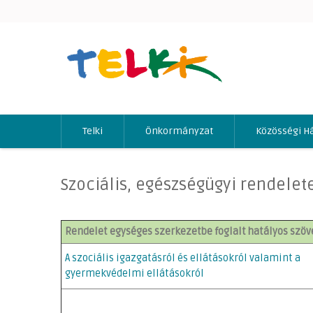
Telki
Önkormányzat
Közösségi H
Szociális, egészségügyi rendelet
Rendelet egységes szerkezetbe foglalt hatályos szö
A szociális igazgatásról és ellátásokról valamint a
gyermekvédelmi ellátásokról