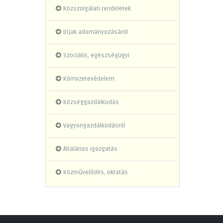
Közszolgálati rendeletek
Díjak adományozásáról
Szociális, egészségügyi
Környzetevédelem
Községgazdálkodás
Vagyongazdálkodásról
Általános igazgatás
Közművelődés, oktatás