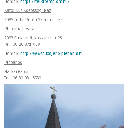
Honlap:
https://telkitemplom.hu/
Katolikus Közösségi Ház
2089 Telki, Petőfi Sándor utca 6.
Plébánia hivatal
2093 Budajenő, Kossuth L. u. 25.
Tel.: 06-26-371-468
Honlap:
http://www.budajeno-plebania.hu
Plébános
Harkai Gábor
Tel.: 06-30-931-6530