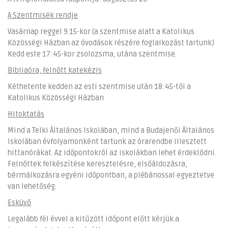
A Szentmisék rendje
Vasárnap reggel 9.15-kor (a szentmise alatt a Katolikus
Közösségi Házban az óvodások részére foglalkozást tartunk)
Kedd este 17:45-kor zsolozsma, utána szentmise.
Bibliaóra, felnőtt katekézis
Kéthetente kedden az esti szentmise után 18:45-től a
Katolikus Közösségi Házban
Hitoktatás
Mind a Telki Általános Iskolában, mind a Budajenői Általános
Iskolában évfolyamonként tartunk az órarendbe illesztett
hittanórákat. Az időpontokról az iskolákban lehet érdeklődni.
Felnőttek felkészítése keresztelésre, elsőáldozásra,
bérmálkozásra egyéni időpontban, a plébánossal egyeztetve
van lehetőség.
Esküvő
Legalább fél évvel a kitűzött időpont előtt kérjük a