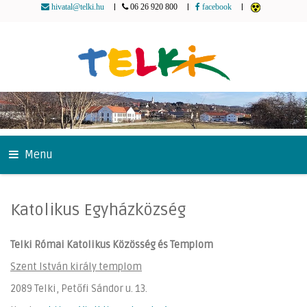
|
|
|
hivatal@telki.hu
06 26 920 800
facebook
Menu
Katolikus Egyházközség
Telki Római Katolikus Közösség és Templom
Szent István király templom
2089 Telki, Petőfi Sándor u. 13.