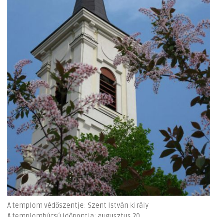
A templom védőszentje: Szent István király
A templombúcsú időpontja: augusztus 20.