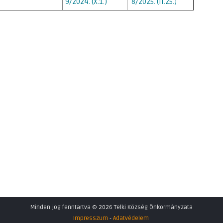
9/2024. (X.1.)
8/2025. (II.25.)
Minden jog fenntartva © 2026 Telki Község Önkormányzata
Impresszum
-
Adatvédelem