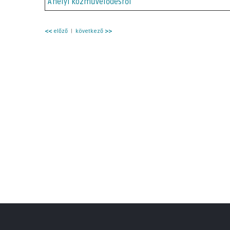
A helyi közművelődésről
<<
előző
|
következő
>>