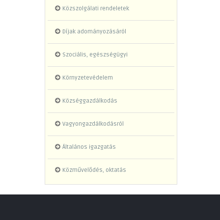
Közszolgálati rendeletek
Díjak adományozásáról
Szociális, egészségügyi
Környzetevédelem
Községgazdálkodás
Vagyongazdálkodásról
Általános igazgatás
Közművelődés, oktatás