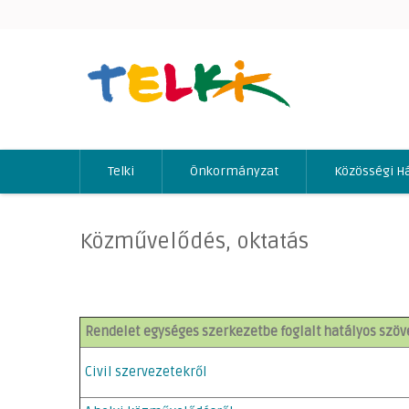
Telki
Önkormányzat
Közösségi H
Közművelődés, oktatás
Rendelet egységes szerkezetbe foglalt hatályos szö
Civil szervezetekről