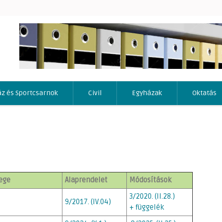
áz és Sportcsarnok
Civil
Egyházak
Oktatás
vege
Alaprendelet
Módosítások
3/2020. (II.28.)
9/2017. (IV.04)
+ függelék