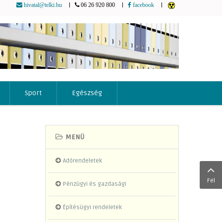
|
|
|
hivatal@telki.hu
06 26 920 800
facebook
Sport
Egészség
MENÜ
Adórendeletek
Fel
Pénzügyi és gazdasági
Építésügyi rendeletek