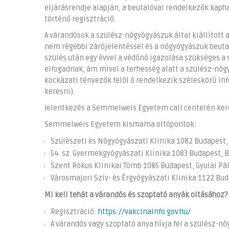
eljárásrendje alapján, a beutalóval rendelkezők kaph
történő regisztráció.
A várandósok a szülész-nőgyógyászuk által kiállított a
nem régebbi zárójelentéssel és a nőgyógyászuk beuta
szülés után egy évvel a védőnő igazolása szükséges a 
elfogadnak, ám mivel a terhesség alatt a szülész-nőgy
kockázati tényezők felől ő rendelkezik széleskörű in
keresni).
Jelentkezés a Semmelweis Egyetem call centerén kere
Semmelweis Egyetem kismama oltópontok:
Szülészeti és Nőgyógyászati Klinika 1082 Budapest, Ü
54. sz. Gyermekgyógyászati Klinika 1083 Budapest, Bó
Szent Rókus Klinikai Tömb 1085 Budapest, Gyulai Pál 
Városmajori Szív- és Érgyógyászati Klinika 1122 Buda
Mi kell tehát a várandós és szoptató anyák oltásához?
Regisztráció:
https://vakcinainfo.gov.hu/
A várandós vagy szoptató anya hívja fel a szülész-nőg