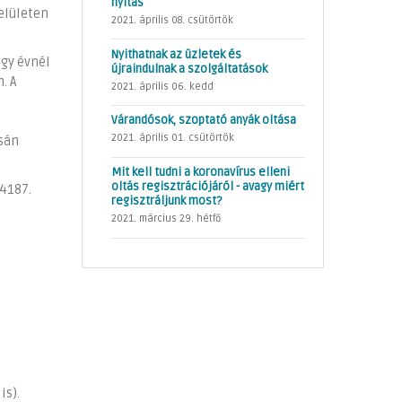
nyitás
elületen
2021. április 08. csütörtök
Nyithatnak az üzletek és
egy évnél
újraindulnak a szolgáltatások
. A
2021. április 06. kedd
Várandósok, szoptató anyák oltása
2021. április 01. csütörtök
csán
Mit kell tudni a koronavírus elleni
oltás regisztrációjáról - avagy miért
-4187.
regisztráljunk most?
2021. március 29. hétfő
is).