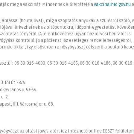
atják meg a vakcinát. Mindennek előfeltétele a
vakcinainfo.gov.hu
f
jánlással (beutalóval), míg a szoptatós anyukák a szülésről szóló, 
lójával érkezhetnek az oltópontokra, időpont-egyeztetést követően
szoptatás tényéről. (A jelentkezéshez ugyan háziorvosi beutalót is
ógyász kontrollálja a pácienst, az esetleges rendellenességekről,
formációkkal, így elsősorban a nőgyógyászt célszerű a beutaló kap
sztül: 06-30-016-4000, 06-30-016-4185, 06-30-016-4186, 06-30-016
llői út 78/A.
kay János u. 53-54.
u. 2.
pest, XII. Városmajor u. 68.
yógyászt az oltási javaslatért (ez intézhető online EESZT felületen 