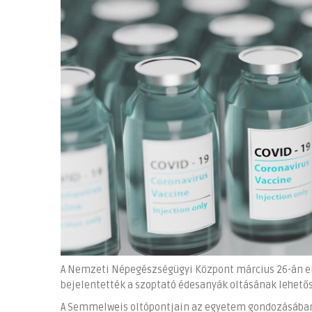
A Nemzeti Népegészségügyi Központ március 26-án eng
bejelentették a szoptató édesanyák oltásának lehetős
A Semmelweis oltópontjain az egyetem gondozásába