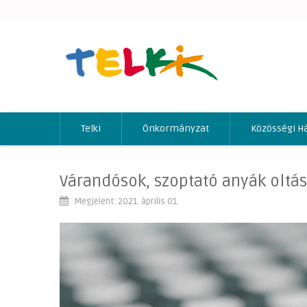
Telki
Önkormányzat
Közösségi H
Várandósok, szoptató anyák oltá
Megjelent: 2021. április 01.