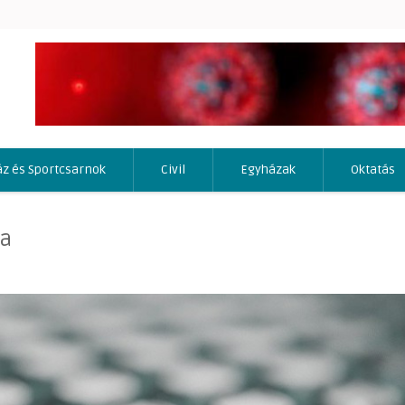
áz és Sportcsarnok
Civil
Egyházak
Oktatás
sa