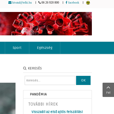
|
|
|
hivatal@telki.hu
06 26 920 800
facebook
Sport
Egészség
KERESÉS
OK
Fel
PANDÉMIA
TOVÁBBI HÍREK
Visszaáll az első ajtós felszállási