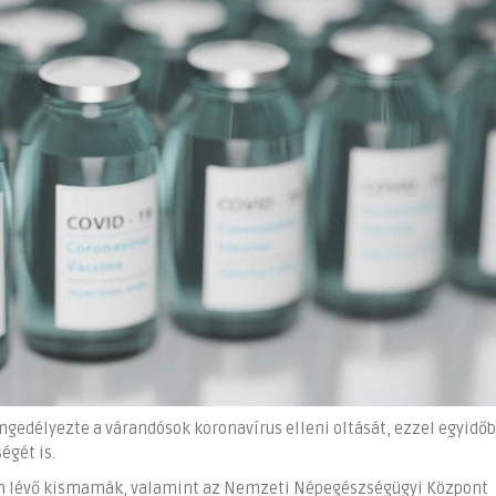
edélyezte a várandósok koronavírus elleni oltását, ezzel egyidő
égét is.
n lévő kismamák, valamint az Nemzeti Népegészségügyi Központ