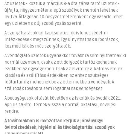
Az üzletek - köztük a március 8-a óta zárva tartó üzletek -
újfajta, négyzetméter-alapú szabályok mentén lehetnek
nyitva. Átlagosan 10 négyzetméterenként egy vásárló lehet
egy üzletben az új szabályozás szerint.
A szolgáltatásokkal kapcsolatos ideiglenes védelmi
intézkedések megszűnnek, így kinyithatnak a fodrászok,
kozmetikák és más szolgáltatók.
A vendéglátó üzletek ugyanakkor továbbra sem nyithatnak ki
normál üzemben, csak az ott dolgozók tartózkodhatnak
ezekben az egységekben. Csak az elvitelre alkalmas ételek
kiadása és szállítása érdekében az ehhez szükséges
időtartamig mehetnek be az éttermekbe a vendégek. A
szállodák továbbra sem fogadhatnak vendégeket.
A pedagógusok oltását követően az iskolák és óvodák 2021.
április 19-étől térnek vissza a normál oktatási, nevelési
rendre.
A továbbiakban is fokozottan kérjük a járványügyi
óvintézkedések, higiéniai és távolságtartási szabályok