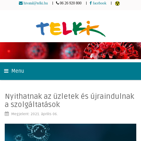
|
|
|
hivatal@telki.hu
06 26 920 800
facebook
Menu
Nyithatnak az üzletek és újraindulnak
a szolgáltatások
Megjelent: 2021. április 06.