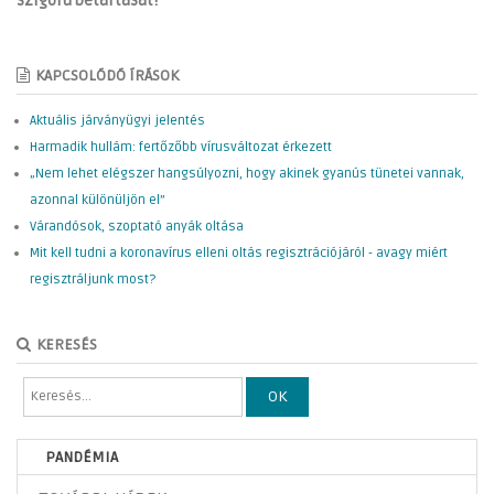
szigorú betartását!
KAPCSOLÓDÓ ÍRÁSOK
Aktuális járványügyi jelentés
Harmadik hullám: fertőzőbb vírusváltozat érkezett
„Nem lehet elégszer hangsúlyozni, hogy akinek gyanús tünetei vannak,
azonnal különüljön el”
Várandósok, szoptató anyák oltása
Mit kell tudni a koronavírus elleni oltás regisztrációjáról - avagy miért
regisztráljunk most?
KERESÉS
OK
PANDÉMIA