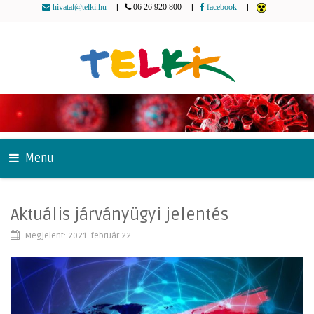
|
|
|
hivatal@telki.hu
06 26 920 800
facebook
Menu
Aktuális járványügyi jelentés
Megjelent: 2021. február 22.