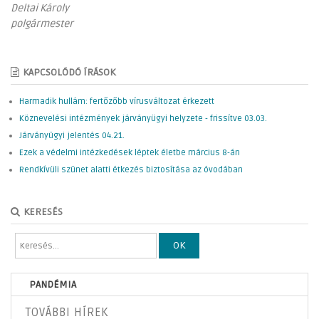
Deltai Károly
polgármester
KAPCSOLÓDÓ ÍRÁSOK
Harmadik hullám: fertőzőbb vírusváltozat érkezett
Köznevelési intézmények járványügyi helyzete - frissítve 03.03.
Járványügyi jelentés 04.21.
Ezek a védelmi intézkedések léptek életbe március 8-án
Rendkívüli szünet alatti étkezés biztosítása az óvodában
KERESÉS
OK
PANDÉMIA
TOVÁBBI HÍREK