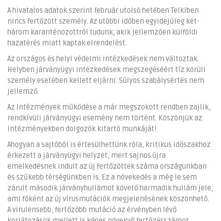
A hivatalos adatok szerint február utolsó hetében Telkiben
nincs fertőzött személy. Az utóbbi időben egyidejűleg két-
három karanténozottról tudunk, akik jellemzően külföldi
hazatérés miatt kaptak elrendelést.
Az országos és helyi védelmi intézkedések nem változtak.
Helyben járványügyi intézkedések megszegéséért tíz körüli
személy esetében kellett eljárni. Súlyos szabálysértés nem
jellemző.
Az intézmények működése a már megszokott rendben zajlik,
rendkívüli járványügyi esemény nem történt. Köszönjük az
intézményekben dolgozók kitartó munkáját!
Ahogyan a sajtóból is értesülhettünk róla, kritikus időszakhoz
érkezett a járványügyi helyzet, mert sajnos újra
emelkedésnek indult az új fertőzöttek száma országunkban
és szűkebb térségünkben is. Ez a növekedés a még le sem
zárult második járványhullámot követő harmadik hullám jele,
ami főként az új vírusmutációk megjelenésének köszönhető.
A virulensebb, fertőzőbb mutáció az érvényben lévő
korlátozások mellett is képes növekvő fertőzésszámot