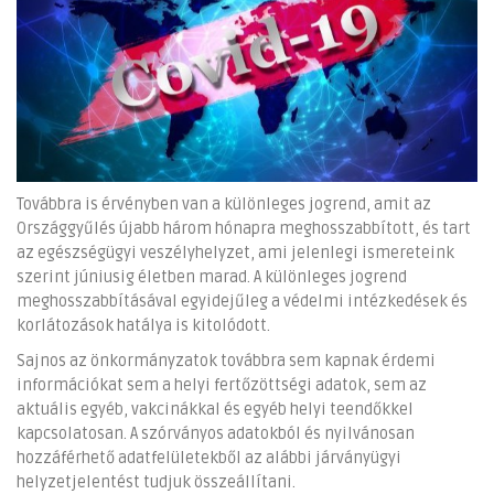
Továbbra is érvényben van a különleges jogrend, amit az
Országgyűlés újabb három hónapra meghosszabbított, és tart
az egészségügyi veszélyhelyzet, ami jelenlegi ismereteink
szerint júniusig életben marad. A különleges jogrend
meghosszabbításával egyidejűleg a védelmi intézkedések és
korlátozások hatálya is kitolódott.
Sajnos az önkormányzatok továbbra sem kapnak érdemi
információkat sem a helyi fertőzöttségi adatok, sem az
aktuális egyéb, vakcinákkal és egyéb helyi teendőkkel
kapcsolatosan. A szórványos adatokból és nyilvánosan
hozzáférhető adatfelületekből az alábbi járványügyi
helyzetjelentést tudjuk összeállítani.