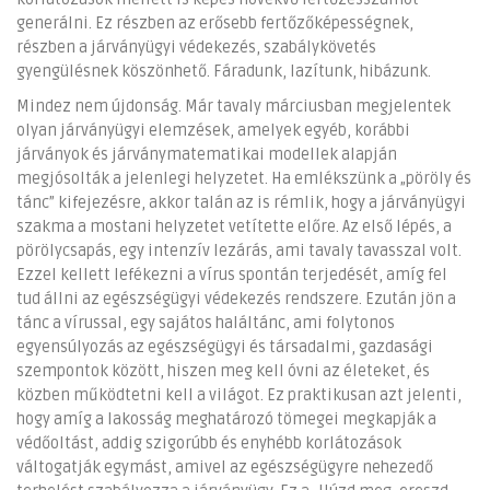
generálni. Ez részben az erősebb fertőzőképességnek,
részben a járványügyi védekezés, szabálykövetés
gyengülésnek köszönhető. Fáradunk, lazítunk, hibázunk.
Mindez nem újdonság. Már tavaly márciusban megjelentek
olyan járványügyi elemzések, amelyek egyéb, korábbi
járványok és járványmatematikai modellek alapján
megjósolták a jelenlegi helyzetet. Ha emlékszünk a „pöröly és
tánc” kifejezésre, akkor talán az is rémlik, hogy a járványügyi
szakma a mostani helyzetet vetítette előre. Az első lépés, a
pörölycsapás, egy intenzív lezárás, ami tavaly tavasszal volt.
Ezzel kellett lefékezni a vírus spontán terjedését, amíg fel
tud állni az egészségügyi védekezés rendszere. Ezután jön a
tánc a vírussal, egy sajátos haláltánc, ami folytonos
egyensúlyozás az egészségügyi és társadalmi, gazdasági
szempontok között, hiszen meg kell óvni az életeket, és
közben működtetni kell a világot. Ez praktikusan azt jelenti,
hogy amíg a lakosság meghatározó tömegei megkapják a
védőoltást, addig szigorúbb és enyhébb korlátozások
váltogatják egymást, amivel az egészségügyre nehezedő