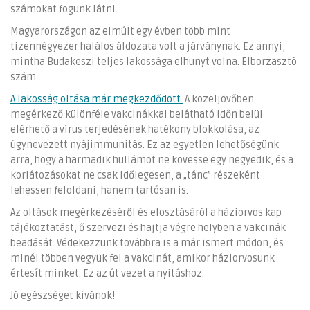
számokat fogunk látni.
Magyarországon az elmúlt egy évben több mint
tizennégyezer halálos áldozata volt a járványnak. Ez annyi,
mintha Budakeszi teljes lakossága elhunyt volna. Elborzasztó
szám.
A lakosság oltása már megkezdődött.
A közeljövőben
megérkező különféle vakcinákkal belátható időn belül
elérhető a vírus terjedésének hatékony blokkolása, az
úgynevezett nyájimmunitás. Ez az egyetlen lehetőségünk
arra, hogy a harmadik hullámot ne kövesse egy negyedik, és a
korlátozásokat ne csak időlegesen, a „tánc” részeként
lehessen feloldani, hanem tartósan is.
Az oltások megérkezéséről és elosztásáról a háziorvos kap
tájékoztatást, ő szervezi és hajtja végre helyben a vakcinák
beadását. Védekezzünk továbbra is a már ismert módon, és
minél többen vegyük fel a vakcinát, amikor háziorvosunk
értesít minket. Ez az út vezet a nyitáshoz.
Jó egészséget kívánok!