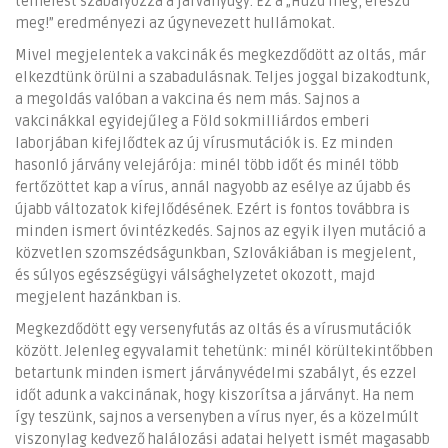
terhelést szabályozza a járványügy. Ez a „Húzd meg, ereszd
meg!” eredményezi az úgynevezett hullámokat.
Mivel megjelentek a vakcinák és megkezdődött az oltás, már
elkezdtünk örülni a szabadulásnak. Teljes joggal bizakodtunk,
a megoldás valóban a vakcina és nem más. Sajnos a
vakcinákkal egyidejűleg a Föld sokmilliárdos emberi
laborjában kifejlődtek az új vírusmutációk is. Ez minden
hasonló járvány velejárója: minél több időt és minél több
fertőzöttet kap a vírus, annál nagyobb az esélye az újabb és
újabb változatok kifejlődésének. Ezért is fontos továbbra is
minden ismert óvintézkedés. Sajnos az egyik ilyen mutáció a
közvetlen szomszédságunkban, Szlovákiában is megjelent,
és súlyos egészségügyi válsághelyzetet okozott, majd
megjelent hazánkban is.
Megkezdődött egy versenyfutás az oltás és a vírusmutációk
között. Jelenleg egyvalamit tehetünk: minél körültekintőbben
betartunk minden ismert járványvédelmi szabályt, és ezzel
időt adunk a vakcinának, hogy kiszorítsa a járványt. Ha nem
így teszünk, sajnos a versenyben a vírus nyer, és a közelmúlt
viszonylag kedvező halálozási adatai helyett ismét magasabb