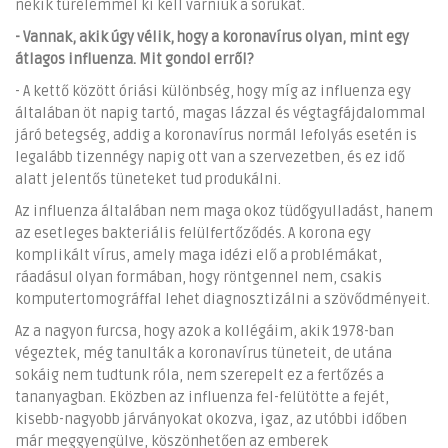
nekik türelemmel ki kell várniuk a sorukat.
- Vannak, akik úgy vélik, hogy a koronavírus olyan, mint egy
átlagos influenza. Mit gondol erről?
- A kettő között óriási különbség, hogy míg az influenza egy
általában öt napig tartó, magas lázzal és végtagfájdalommal
járó betegség, addig a koronavírus normál lefolyás esetén is
legalább tizennégy napig ott van a szervezetben, és ez idő
alatt jelentős tüneteket tud produkálni.
Az influenza általában nem maga okoz tüdőgyulladást, hanem
az esetleges bakteriális felülfertőződés. A korona egy
komplikált vírus, amely maga idézi elő a problémákat,
ráadásul olyan formában, hogy röntgennel nem, csakis
komputertomográffal lehet diagnosztizálni a szövődményeit.
Az a nagyon furcsa, hogy azok a kollégáim, akik 1978-ban
végeztek, még tanulták a koronavírus tüneteit, de utána
sokáig nem tudtunk róla, nem szerepelt ez a fertőzés a
tananyagban. Eközben az influenza fel-felütötte a fejét,
kisebb-nagyobb járványokat okozva, igaz, az utóbbi időben
már meggyengülve, köszönhetően az emberek