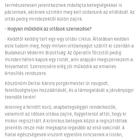
természetesen jelentkeznek másfajta betegségekkel is
páciensek, akiknek szintén meg kell oldanunk az ellátását. Az
oltás pedig mindezektől külön zajlik.
- Hogyan működik az oltások szervezése?
- Keddtől keddig tart egy-egy oltási ciklus. Általában kedden
este tudom meg, hogy milyen oltóanyagot szállít ki szerdán a
Budakeszi Védelmi Bizottság. Az Operatív Törzstől pedig
minden héten kapok egy listát, ami alapján megszervezem a
folyamatot. Szerencsére elég jól működik az emailes
értesítés rendszere.
Köszönöm Deltai Károly polgármester úr nyugodt,
felelősségteljes hozzáállását, és a támogatását a járványügyi
teendők terén!
Jelenleg a felnőtt korú, alapbetegséggel rendelkezők,
valamint az idősek oltása zajlik, függetlenül attól, hogy ki
mikor regisztrált. A krónikus betegek közül a regisztráltak
jelentős része már megkapta legalább az első vakcinát. A
fiatal egészségesek viszont egyelőre nincsenek a listán,