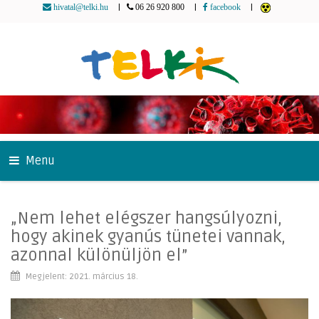
|
|
|
hivatal@telki.hu
06 26 920 800
facebook
Menu
„Nem lehet elégszer hangsúlyozni,
hogy akinek gyanús tünetei vannak,
azonnal különüljön el”
Megjelent: 2021. március 18.