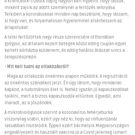
A kilencedik-tizedik napig nagyon kell figyelni, hogy lássuk,
miként zajlik az adott személynél a fertőzés lefolyása.
Telkiben a koronásokkal minden nap beszélünk, hogy lássam,
ki hogy van, és folyamatosan figyelemmel kísérhessem az
állapotukat.
A telki fertőzöttek nagy része szerencsére otthonában
gyógyul, az általam kezelt betegek közül eddig csupán egyet
kellett kórházba küldenem, és eddig halálos áldozat sincs a
településünkön.
- Mit kell tudni az oltakozásról?
- Maga az oltakozás önkéntes alapon működik. A regisztráció
az önkéntes szándékot jelzi. Én úgy látom, hogy mindenki
kapkod, a tudományos élet is. Nehéz igazán jó kapaszkodókat
találni, mert a biztos kapaszkodók eltűntek. Egyedül, ami
maradt, az a jószándék.
A mikrobiológusok szerint a koronavírus fehérjeburka
viszonylag stabil, ezért úgy néz ki, hogy az influenzánál
lassabban mutálódik. Éppen ezért bármelyik Magyarországon
engedélyezett és használt vakcina jó a Covid jelenleg ismert