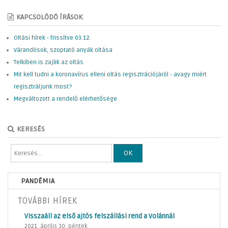
KAPCSOLÓDÓ ÍRÁSOK
Oltási hírek - frissítve 03.12.
Várandósok, szoptató anyák oltása
Telkiben is zajlik az oltás
Mit kell tudni a koronavírus elleni oltás regisztrációjáról - avagy miért
regisztráljunk most?
Megváltozott a rendelő elérhetősége
KERESÉS
OK
PANDÉMIA
TOVÁBBI HÍREK
Visszaáll az első ajtós felszállási rend a Volánnál
2021. április 30. péntek