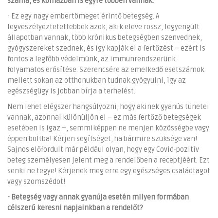
száma, és kórházban is egyre többen vannak.
- Ez egy nagy embertömeget érintő betegség. A
legveszélyeztetettebbek azok, akik eleve rossz, legyengült
állapotban vannak, több krónikus betegségben szenvednek,
gyógyszereket szednek, és így kapják el a fertőzést – ezért is
fontos a legfőbb védelmünk, az immunrendszerünk
folyamatos erősítése. Szerencsére az emelkedő esetszámok
mellett sokan az otthonukban tudnak gyógyulni, így az
egészségügy is jobban bírja a terhelést.
Nem lehet elégszer hangsúlyozni, hogy akinek gyanús tünetei
vannak, azonnal különüljön el – ez más fertőző betegségek
esetében is igaz –, semmiképpen ne menjen közösségbe vagy
éppen boltba! Kérjen segítséget, ha bármire szüksége van!
Sajnos előfordult már például olyan, hogy egy Covid-pozitív
beteg személyesen jelent meg a rendelőben a receptjéért. Ezt
senki ne tegye! Kérjenek meg erre egy egészséges családtagot
vagy szomszédot!
- Betegség vagy annak gyanúja esetén milyen formában
célszerű keresni napjainkban a rendelőt?