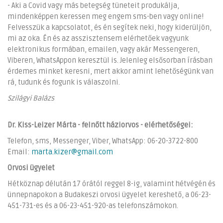
- Aki a Covid vagy más betegség tüneteit produkálja,
mindenképpen keressen meg engem sms-ben vagy online!
Felvesszük a kapcsolatot, és én segítek neki, hogy kiderüljön,
mi az oka. Én és az asszisztensem elérhetőek vagyunk
elektronikus formában, emailen, vagy akár Messengeren,
Viberen, WhatsAppon keresztül is. Jelenleg elsősorban írásban
érdemes minket keresni, mert akkor amint lehetőségünk van
rá, tudunk és fogunk is válaszolni.
Szilágyi Balázs
Dr. Kiss-Leizer Márta - felnőtt háziorvos - elérhetőségei:
Telefon, sms, Messenger, Viber, WhatsApp: 06-20-3722-800
Email:
marta.kizer@gmail.com
Orvosi ügyelet
Hétköznap délután 17 órától reggel 8-ig, valamint hétvégén és
ünnepnapokon a Budakeszi orvosi ügyelet kereshető, a 06-23-
451-731-es és a 06-23-451-920-as telefonszámokon.