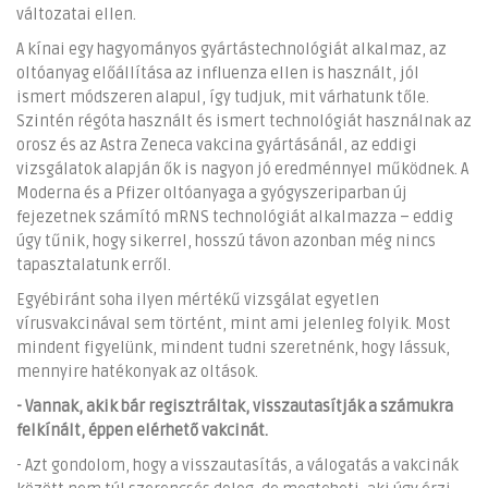
változatai ellen.
A kínai egy hagyományos gyártástechnológiát alkalmaz, az
oltóanyag előállítása az influenza ellen is használt, jól
ismert módszeren alapul, így tudjuk, mit várhatunk tőle.
Szintén régóta használt és ismert technológiát használnak az
orosz és az Astra Zeneca vakcina gyártásánál, az eddigi
vizsgálatok alapján ők is nagyon jó eredménnyel működnek. A
Moderna és a Pfizer oltóanyaga a gyógyszeriparban új
fejezetnek számító mRNS technológiát alkalmazza – eddig
úgy tűnik, hogy sikerrel, hosszú távon azonban még nincs
tapasztalatunk erről.
Egyébiránt soha ilyen mértékű vizsgálat egyetlen
vírusvakcinával sem történt, mint ami jelenleg folyik. Most
mindent figyelünk, mindent tudni szeretnénk, hogy lássuk,
mennyire hatékonyak az oltások.
- Vannak, akik bár regisztráltak, visszautasítják a számukra
felkínált, éppen elérhető vakcinát.
- Azt gondolom, hogy a visszautasítás, a válogatás a vakcinák