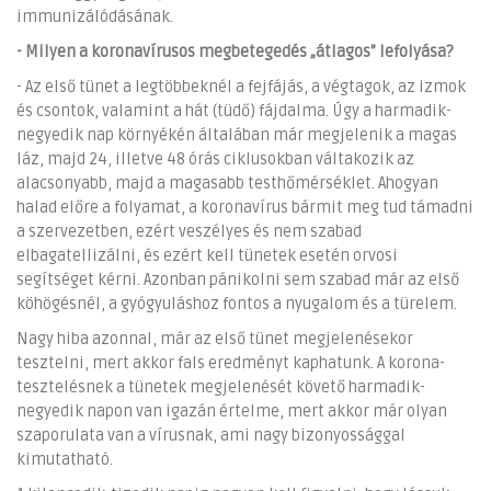
immunizálódásának.
- Milyen a koronavírusos megbetegedés „átlagos” lefolyása?
- Az első tünet a legtöbbeknél a fejfájás, a végtagok, az izmok
és csontok, valamint a hát (tüdő) fájdalma. Úgy a harmadik-
negyedik nap környékén általában már megjelenik a magas
láz, majd 24, illetve 48 órás ciklusokban váltakozik az
alacsonyabb, majd a magasabb testhőmérséklet. Ahogyan
halad előre a folyamat, a koronavírus bármit meg tud támadni
a szervezetben, ezért veszélyes és nem szabad
elbagatellizálni, és ezért kell tünetek esetén orvosi
segítséget kérni. Azonban pánikolni sem szabad már az első
köhögésnél, a gyógyuláshoz fontos a nyugalom és a türelem.
Nagy hiba azonnal, már az első tünet megjelenésekor
tesztelni, mert akkor fals eredményt kaphatunk. A korona-
tesztelésnek a tünetek megjelenését követő harmadik-
negyedik napon van igazán értelme, mert akkor már olyan
szaporulata van a vírusnak, ami nagy bizonyossággal
kimutatható.