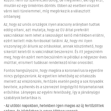
között nem túl szerencsés dolog, de megteheti, aki úgy érzi,
miután ez egy önkéntes döntés. Ebben az esetben viszont
várni kell türelemmel, míg megérkezik a választott
oltóanyag.
Az, hogy az uniós országok ilyen alacsony arányban tudtak
eddig oltani, azt mutatja, hogy az EU által preferált
vakcinákkal nem lehet a lakosságot kellő mértékben ellátni,
ezért kellett más forrásokat találni. Az, hogy mi ilyen
viszonylag jól állunk az oltásokkal, annak köszönhető, hogy
sikerült keletről is vakcinákat beszerezni. És itt jegyezném
meg, hogy én azért nem becsülném le például a négyezer éves
múlttal, elismert tudással rendelkező kínai orvoslást.
Fontos hangsúlyozni, hogy magára a koronavírusra egyelőre
nincs gyógyszerünk. Az egyetlen lehetőség az oltakozás
mellett az elkülönülés, fertőzés esetén pedig a sok folyadék
bevitele, a pihenés és a szervezet öngyógyító folyamatainak
erősítése. Lényeges az egyéni felelősség, így a járványügyi
szabályok betartása is.
- Az utóbbi napokban, hetekben igen magas az új fertőzöttek