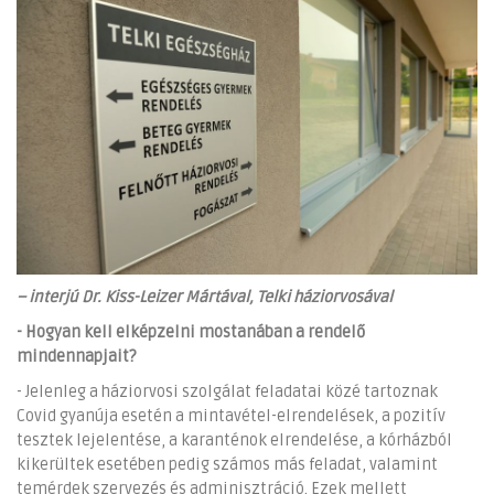
– interjú Dr. Kiss-Leizer Mártával, Telki háziorvosával
- Hogyan kell elképzelni mostanában a rendelő
mindennapjait?
- Jelenleg a háziorvosi szolgálat feladatai közé tartoznak
Covid gyanúja esetén a mintavétel-elrendelések, a pozitív
tesztek lejelentése, a karanténok elrendelése, a kórházból
kikerültek esetében pedig számos más feladat, valamint
temérdek szervezés és adminisztráció. Ezek mellett