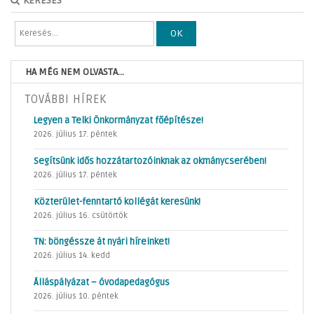
KERESÉS
OK
HA MÉG NEM OLVASTA...
TOVÁBBI HÍREK
Legyen a Telki Önkormányzat főépítésze!
2026. július 17. péntek
Segítsünk idős hozzátartozóinknak az okmánycserében!
2026. július 17. péntek
Közterület-fenntartó kollégát keresünk!
2026. július 16. csütörtök
TN: böngéssze át nyári híreinket!
2026. július 14. kedd
Álláspályázat – óvodapedagógus
2026. július 10. péntek