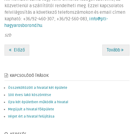
közvetlenül a szállítótól rendelheti meg. Ezzel kapcsolatos
felvilágosítás a következő telefonszámokon és email címen
kapható: +36/92-460-307; +36/92-560-083,
info@pti-
hagyarosborond.hu
.
szb
Előző
Tovább
KAPCSOLÓDÓ ÍRÁSOK
Összeköltözött a hivatal két épülete
100 éves lakó köszöntése
Újra két épületben működik a hivatal
Megújult a hivatal főépülete
Véget ért a hivatal felújítása