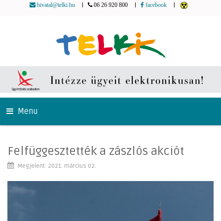
|
|
|
hivatal@telki.hu
06 26 920 800
facebook
Menu
Felfüggesztették a zászlós akciót
Megjelent: 2021. március 02.