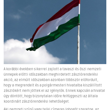
A korábbi években sikerrel zajlott a tavaszi és őszi nemzeti
ünnepek előtti időszakban meghirdetett zászlórendelési
akció, az elmúlt időszakban azonban többször előfordult,
hogy a megrendelt és a polgármesteri hivatalba kiszállított
zászlókért nem jöttek el az igénylők. Ennek kapcsán a hivatal
úgy döntött, hogy bizonytalan időre felfüggeszti az általa
koordinált zászlórendelési lehetőséget.
Aki nemzeti színű vagy telki címeres lobogót szeretne, az