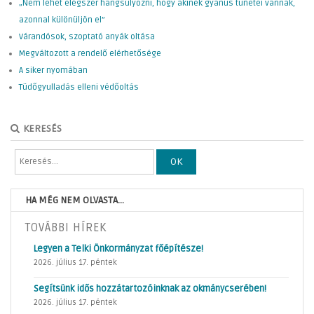
„Nem lehet elégszer hangsúlyozni, hogy akinek gyanús tünetei vannak,
azonnal különüljön el”
Várandósok, szoptató anyák oltása
Megváltozott a rendelő elérhetősége
A siker nyomában
Tüdőgyulladás elleni védőoltás
KERESÉS
OK
HA MÉG NEM OLVASTA...
TOVÁBBI HÍREK
Legyen a Telki Önkormányzat főépítésze!
2026. július 17. péntek
Segítsünk idős hozzátartozóinknak az okmánycserében!
2026. július 17. péntek