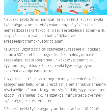
A Budakörnyéki Önkormányzati Társulás (BÖT) Budakörnyéki
Egészségprogramja a világ valamennyi pályázója közül -
nemzetközi szakértőkből álló zsűri értékelése alapján - a III.
helyezést kapta a városok kategóriában, az
egészségprogramok "Oscar-gáláján".
Az Európai Bizottság által szervezett Egészség-díj átadása
során a BÖT keretében megvalósuló komplex gyermek-
egészségfejlesztő programot Dr. Rákosy Zsuzsanna PhD
egyetemi adjunktus, a Budakörnyéki Egészségprogram
szakmai vezetője ismertette.
Függetlenül attól, hogy a program milyen eredményt ér el a
kategóriáján belül, óriási presztízst jelent annak valamennyi
résztvevője számára. Magyarországról idáig egy program sem
kapott ilyen magas fokú nemzetközi minősítést a gyermek-
egészségfejlesztés területén.
A Budakörnyéki Egészségprogram bemutatása 1:10:00-től