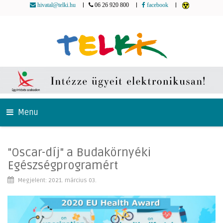
|
|
|
hivatal@telki.hu
06 26 920 800
facebook
Menu
"Oscar-díj" a Budakörnyéki
Egészségprogramért
Megjelent: 2021. március 03.