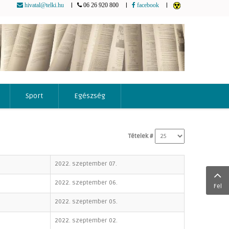
|
|
|
hivatal@telki.hu
06 26 920 800
facebook
Sport
Egészség
Tételek #
2022. szeptember 07.
2022. szeptember 06.
Fel
2022. szeptember 05.
2022. szeptember 02.