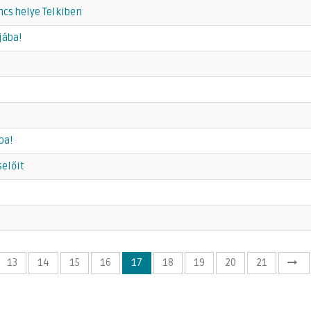
ncs helye Telkiben
jába!
ba!
előit
13
14
15
16
17
18
19
20
21