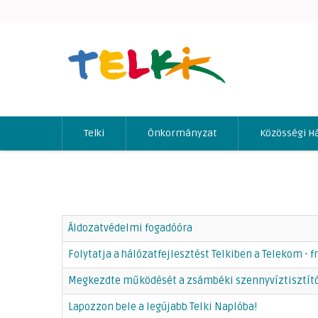
Telki
Önkormányzat
Közösségi H
Áldozatvédelmi fogadóóra
Folytatja a hálózatfejlesztést Telkiben a Telekom - fr
Megkezdte működését a zsámbéki szennyvíztisztít
Lapozzon bele a legújabb Telki Naplóba!