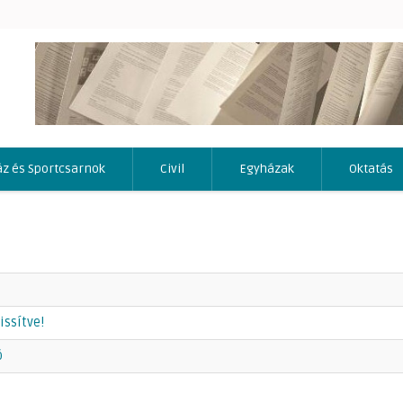
áz és Sportcsarnok
Civil
Egyházak
Oktatás
issítve!
ó