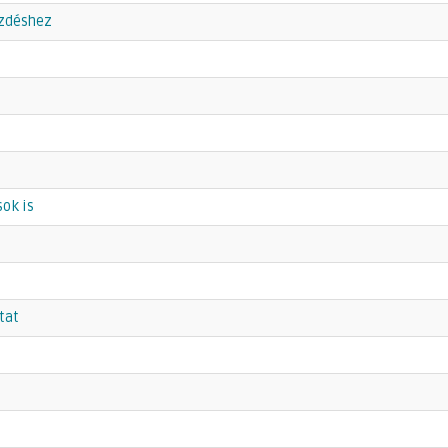
ezdéshez
sok is
tat