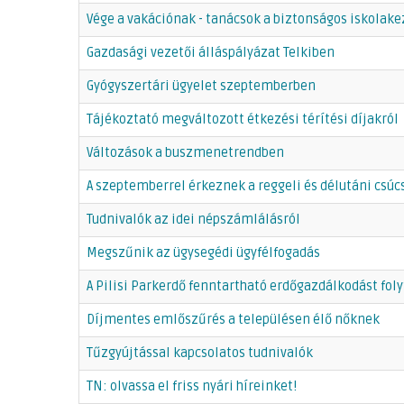
Vége a vakációnak - tanácsok a biztonságos iskolak
Gazdasági vezetői álláspályázat Telkiben
Gyógyszertári ügyelet szeptemberben
Tájékoztató megváltozott étkezési térítési díjakról
Változások a buszmenetrendben
A szeptemberrel érkeznek a reggeli és délutáni csúc
Tudnivalók az idei népszámlálásról
Megszűnik az ügysegédi ügyfélfogadás
A Pilisi Parkerdő fenntartható erdőgazdálkodást foly
Díjmentes emlőszűrés a településen élő nőknek
Tűzgyújtással kapcsolatos tudnivalók
TN: olvassa el friss nyári híreinket!