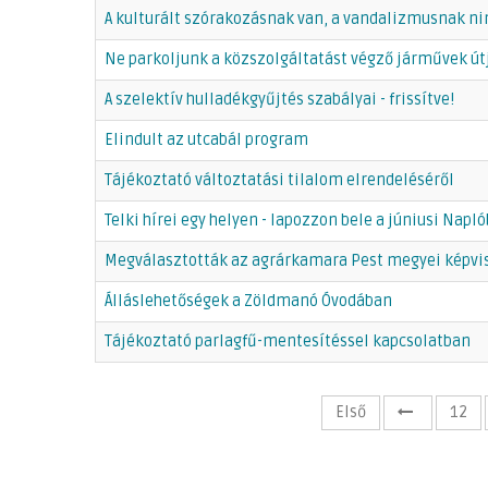
A kulturált szórakozásnak van, a vandalizmusnak ni
Ne parkoljunk a közszolgáltatást végző járművek út
A szelektív hulladékgyűjtés szabályai - frissítve!
Elindult az utcabál program
Tájékoztató változtatási tilalom elrendeléséről
Telki hírei egy helyen - lapozzon bele a júniusi Napló
Megválasztották az agrárkamara Pest megyei képvis
Álláslehetőségek a Zöldmanó Óvodában
Tájékoztató parlagfű-mentesítéssel kapcsolatban
Első
12