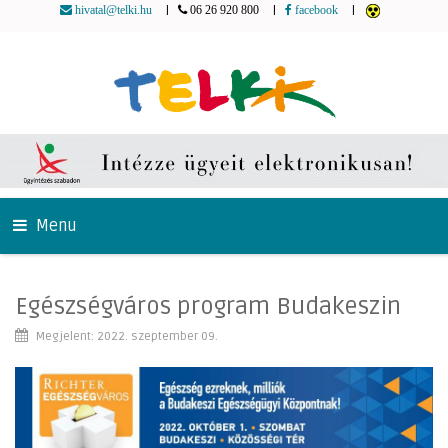
|
|
|
hivatal@telki.hu
06 26 920 800
facebook
Menu
Egészségváros program Budakeszin
Megjelent: 2022. szeptember 09.