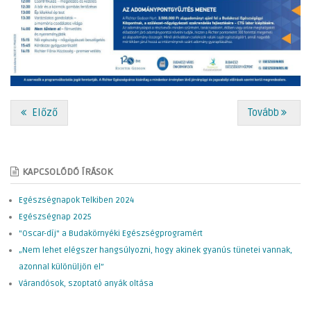
Előző
Tovább
KAPCSOLÓDÓ ÍRÁSOK
Egészségnapok Telkiben 2024
Egészségnap 2025
"Oscar-díj" a Budakörnyéki Egészségprogramért
„Nem lehet elégszer hangsúlyozni, hogy akinek gyanús tünetei vannak,
azonnal különüljön el”
Várandósok, szoptató anyák oltása