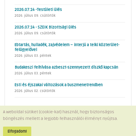
2026.07.14 -Testületi ülés
2026. július 09. csütörtök
2026.07.14 - SZEIK Bizottsági ülés
2026. július 09. csütörtök
Ebtartás, hulladék, zajvédelem – interjú a telki közterület-
felügyelővel
2026. július 03. péntek
Budakeszi felhívása azbeszt-szennyezett díszkő kapcsán
2026. július 03. péntek
Esti és éjszakai változások a buszmenetrendben
2026. július 02. csütörtök
A weboldal sütiket (cookie-kat) használ, hogy biztonságos
böngészés mellett a legjobb felhasználói élményt nyújtsa.
Minden jog fenntartva © 2026 Telki Község Önkormányzata
Impresszum
-
Adatvédelem
Elfogadom!