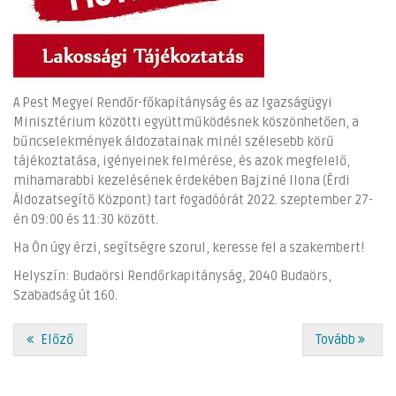
A Pest Megyei Rendőr-főkapitányság és az Igazságügyi
Minisztérium közötti együttműködésnek köszönhetően, a
bűncselekmények áldozatainak minél szélesebb körű
tájékoztatása, igényeinek felmérése, és azok megfelelő,
mihamarabbi kezelésének érdekében Bajziné Ilona (Érdi
Áldozatsegítő Központ) tart fogadóórát 2022. szeptember 27-
én 09:00 és 11:30 között.
Ha Ön úgy érzi, segítségre szorul, keresse fel a szakembert!
Helyszín: Budaörsi Rendőrkapitányság, 2040 Budaörs,
Szabadság út 160.
Előző
Tovább