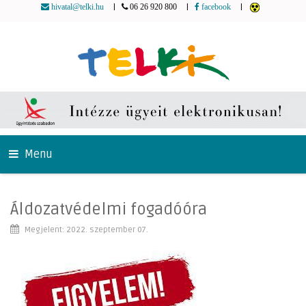
|
|
|
hivatal@telki.hu
06 26 920 800
facebook
Menu
Áldozatvédelmi fogadóóra
Megjelent: 2022. szeptember 07.