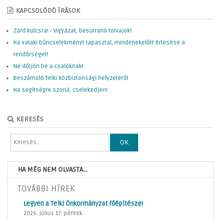
KAPCSOLÓDÓ ÍRÁSOK
Zárd kulcsra! - Vigyázat, besurranó tolvajok!
Ha valaki bűncselekményt tapasztal, mindenekelőtt értesítse a
rendőrséget!
Ne dőljön be a csalóknak!
Beszámoló Telki közbiztonsági helyzetéről
Ha segítségre szorul, cselekedjen!
KERESÉS
OK
HA MÉG NEM OLVASTA...
TOVÁBBI HÍREK
Legyen a Telki Önkormányzat főépítésze!
2026. július 17. péntek