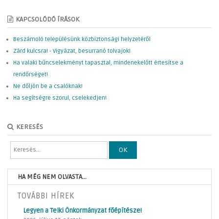
KAPCSOLÓDÓ ÍRÁSOK
Beszámoló településünk közbiztonsági helyzetéről
Zárd kulcsra! - Vigyázat, besurranó tolvajok!
Ha valaki bűncselekményt tapasztal, mindenekelőtt értesítse a
rendőrséget!
Ne dőljön be a csalóknak!
Ha segítségre szorul, cselekedjen!
KERESÉS
OK
HA MÉG NEM OLVASTA...
TOVÁBBI HÍREK
Legyen a Telki Önkormányzat főépítésze!