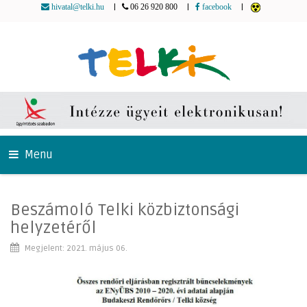
|
|
|
hivatal@telki.hu
06 26 920 800
facebook
Menu
Beszámoló Telki közbiztonsági
helyzetéről
Megjelent: 2021. május 06.