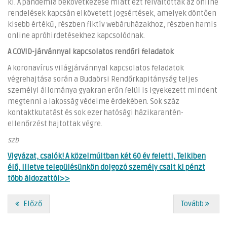
ki. A pandémia bekövetkezése miatt ezt felváltották az online
rendelések kapcsán elkövetett jogsértések, amelyek döntően
kisebb értékű, részben fiktív webáruházakhoz, részben hamis
online apróhirdetésekhez kapcsolódnak.
A COVID-járvánnyal kapcsolatos rendőri feladatok
A koronavírus világjárvánnyal kapcsolatos feladatok
végrehajtása során a Budaörsi Rendőrkapitányság teljes
személyi állománya gyakran erőn felül is igyekezett mindent
megtenni a lakosság védelme érdekében. Sok száz
kontaktkutatást és sok ezer hatósági házikarantén-
ellenőrzést hajtottak végre.
szb
Vigyázat, csalók! A közelmúltban két 60 év feletti, Telkiben
élő, illetve településünkön dolgozó személy csalt ki pénzt
több áldozattól>>
Előző
Tovább