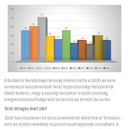
A Budaörsi Rendőrkapitányság elkészítette a 2020-as évre
vonatkozó beszámolóját Telki közbiztonsági helyzetéről.
Ebből kiderül, hogy a község területén a közbiztonság
kiegyensúlyozottsága volt jellemző az elmúlt év során.
Telki átlagos évet zárt
2020-ban összesen 24 bűncselekményt követtek el Telkiben,
ami az elmúlt évekhez viszonyítva átlagosnak mondható. A