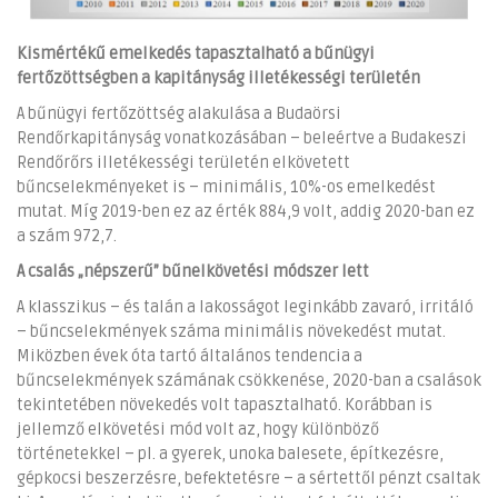
Kismértékű emelkedés tapasztalható a bűnügyi
fertőzöttségben a kapitányság illetékességi területén
A bűnügyi fertőzöttség alakulása a Budaörsi
Rendőrkapitányság vonatkozásában – beleértve a Budakeszi
Rendőrőrs illetékességi területén elkövetett
bűncselekményeket is – minimális, 10%-os emelkedést
mutat. Míg 2019-ben ez az érték 884,9 volt, addig 2020-ban ez
a szám 972,7.
A csalás „népszerű” bűnelkövetési módszer lett
A klasszikus – és talán a lakosságot leginkább zavaró, irritáló
– bűncselekmények száma minimális növekedést mutat.
Miközben évek óta tartó általános tendencia a
bűncselekmények számának csökkenése, 2020-ban a csalások
tekintetében növekedés volt tapasztalható. Korábban is
jellemző elkövetési mód volt az, hogy különböző
történetekkel – pl. a gyerek, unoka balesete, építkezésre,
gépkocsi beszerzésre, befektetésre – a sértettől pénzt csaltak