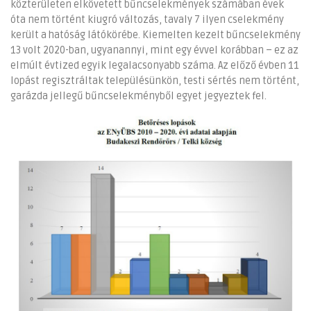
közterületen elkövetett bűncselekmények számában évek
óta nem történt kiugró változás, tavaly 7 ilyen cselekmény
került a hatóság látókörébe. Kiemelten kezelt bűncselekmény
13 volt 2020-ban, ugyanannyi, mint egy évvel korábban – ez az
elmúlt évtized egyik legalacsonyabb száma. Az előző évben 11
lopást regisztráltak településünkön, testi sértés nem történt,
garázda jellegű bűncselekményből egyet jegyeztek fel.