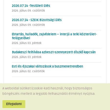
2026.07.14 -Testületi ülés
2026. július 09. csütörtök
2026.07.14 - SZEIK Bizottsági ülés
2026. július 09. csütörtök
Ebtartás, hulladék, zajvédelem – interjú a telki közterület-
felügyelővel
2026. július 03. péntek
Budakeszi felhívása azbeszt-szennyezett díszkő kapcsán
2026. július 03. péntek
Esti és éjszakai változások a buszmenetrendben
2026. július 02. csütörtök
A weboldal sütiket (cookie-kat) használ, hogy biztonságos
böngészés mellett a legjobb felhasználói élményt nyújtsa.
Minden jog fenntartva © 2026 Telki Község Önkormányzata
Impresszum
-
Adatvédelem
Elfogadom!