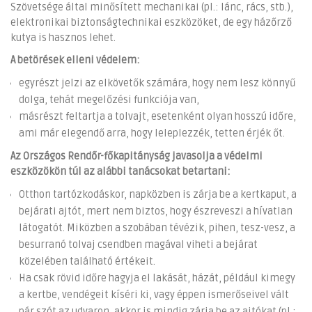
Szövetsége által minősített mechanikai (pl.: lánc, rács, stb.),
elektronikai biztonságtechnikai eszközöket, de egy házőrző
kutya is hasznos lehet.
A betörések elleni védelem:
egyrészt jelzi az elkövetők számára, hogy nem lesz könnyű
dolga, tehát megelőzési funkciója van,
másrészt feltartja a tolvajt, esetenként olyan hosszú időre,
ami már elegendő arra, hogy leleplezzék, tetten érjék őt.
Az Országos Rendőr-főkapitányság javasolja a védelmi
eszközökön túl az alábbi tanácsokat betartani:
Otthon tartózkodáskor, napközben is zárja be a kertkaput, a
bejárati ajtót, mert nem biztos, hogy észreveszi a hívatlan
látogatót. Miközben a szobában tévézik, pihen, tesz-vesz, a
besurranó tolvaj csendben magával viheti a bejárat
közelében található értékeit.
Ha csak rövid időre hagyja el lakását, házát, például kimegy
a kertbe, vendégeit kíséri ki, vagy éppen ismerőseivel vált
pár szót az udvaron, akkor is mindig zárja be az ajtókat (pl.: