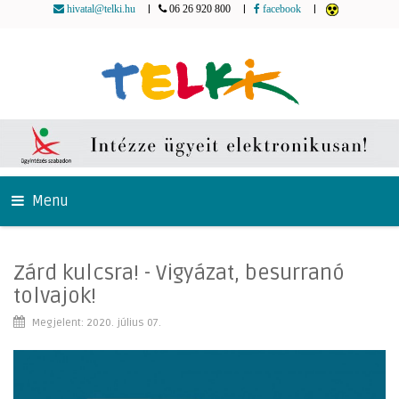
|
|
|
hivatal@telki.hu
06 26 920 800
facebook
Menu
Zárd kulcsra! - Vigyázat, besurranó
tolvajok!
Megjelent: 2020. július 07.