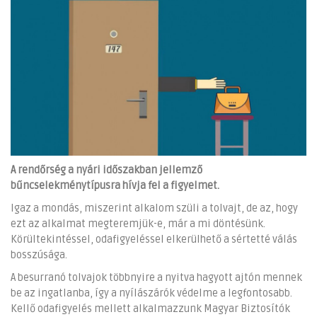
A rendőrség a nyári időszakban jellemző
bűncselekménytípusra hívja fel a figyelmet.
Igaz a mondás, miszerint alkalom szüli a tolvajt, de az, hogy
ezt az alkalmat megteremjük-e, már a mi döntésünk.
Körültekintéssel, odafigyeléssel elkerülhető a sértetté válás
bosszúsága.
A besurranó tolvajok többnyire a nyitva hagyott ajtón mennek
be az ingatlanba, így a nyílászárók védelme a legfontosabb.
Kellő odafigyelés mellett alkalmazzunk Magyar Biztosítók