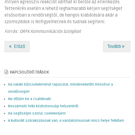
milyen agresszív reakciót válthat ki belőle az ellenkezés.
Tettenérés esetén a lehető leghamarabb kérjen segítséget
elsősorban a rendőrségtől, de hangos kiabálására akár a
szomszédok is felfigyelhetnek és tudnak segíteni.
Forrás: ORFK Kommunikációs Szolgálat
Előző
Tovább
KAPCSOLÓDÓ ÍRÁSOK
Ha valaki bűncselekményt tapasztal, mindenekelőtt értesítse a
rendőrséget!
Ne dőljön be a csalóknak!
Beszámoló Telki közbiztonsági helyzetéről
Ha segítségre szorul, cselekedjen!
A kulturált szórakozásnak van, a vandalizmusnak nincs helye Telkiben