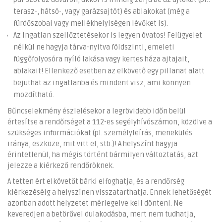
terasz-, hátsó-, vagy garázsajtót) és ablakokat (még a
fürdőszobai vagy mellékhelyiségen lévőket is).
Az ingatlan szellőztetésekor is legyen óvatos! Felügyelet
nélkül ne hagyja tárva-nyitva földszinti, emeleti
függőfolyosóra nyíló lakása vagy kertes háza ajtajait,
ablakait! Ellenkező esetben az elkövető egy pillanat alatt
bejuthat az ingatlanba és mindent visz, ami könnyen
mozdítható.
Bűncselekmény észlelésekor a legrövidebb időn belül
értesítse a rendőrséget a 112-es segélyhívószámon, közölve a
szükséges információkat (pl. személyleírás, menekülés
iránya, eszköze, mit vitt el, stb.)! A helyszínt hagyja
érintetlenül, ha mégis történt bármilyen változtatás, azt
jelezze a kiérkező rendőröknek.
A tetten ért elkövetőt bárki elfoghatja, és a rendőrség
kiérkezéséig a helyszínen visszatarthatja. Ennek lehetőségét
azonban adott helyzetet mérlegelve kell dönteni. Ne
keveredjen a betörővel dulakodásba, mert nem tudhatja,