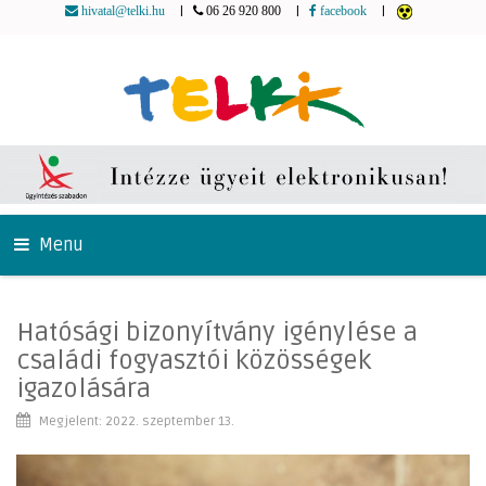
|
|
|
hivatal@telki.hu
06 26 920 800
facebook
Menu
Hatósági bizonyítvány igénylése a
családi fogyasztói közösségek
igazolására
Megjelent: 2022. szeptember 13.