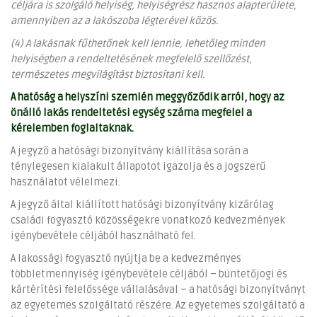
céljára is szolgáló helyiség, helyiségrész hasznos alapterülete,
amennyiben az a lakószoba légterével közös.
(4) A lakásnak fűthetőnek kell lennie, lehetőleg minden
helyiségben a rendeltetésének megfelelő szellőzést,
természetes megvilágítást biztosítani kell.
A hatóság a helyszíni szemlén meggyőződik arról, hogy az
önálló lakás rendeltetési egység száma megfelel a
kérelemben foglaltaknak.
A jegyző a hatósági bizonyítvány kiállítása során a
ténylegesen kialakult állapotot igazolja és a jogszerű
használatot vélelmezi.
A jegyző által kiállított hatósági bizonyítvány kizárólag
családi fogyasztó közösségekre vonatkozó kedvezmények
igénybevétele céljából használható fel.
A lakossági fogyasztó nyújtja be a kedvezményes
többletmennyiség igénybevétele céljából – büntetőjogi és
kártérítési felelőssége vállalásával – a hatósági bizonyítványt
az egyetemes szolgáltató részére. Az egyetemes szolgáltató a