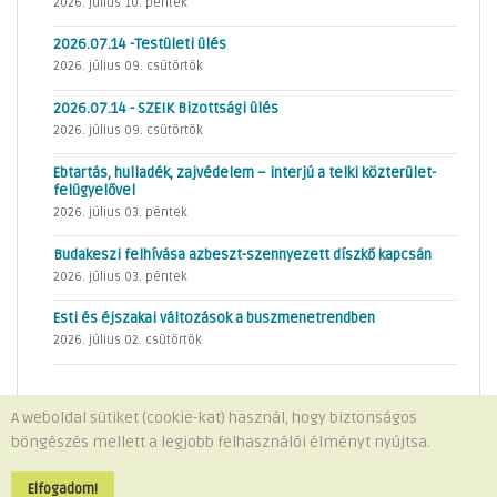
2026. július 10. péntek
2026.07.14 -Testületi ülés
2026. július 09. csütörtök
2026.07.14 - SZEIK Bizottsági ülés
2026. július 09. csütörtök
Ebtartás, hulladék, zajvédelem – interjú a telki közterület-
felügyelővel
2026. július 03. péntek
Budakeszi felhívása azbeszt-szennyezett díszkő kapcsán
2026. július 03. péntek
Esti és éjszakai változások a buszmenetrendben
2026. július 02. csütörtök
A weboldal sütiket (cookie-kat) használ, hogy biztonságos
böngészés mellett a legjobb felhasználói élményt nyújtsa.
Minden jog fenntartva © 2026 Telki Község Önkormányzata
Impresszum
-
Adatvédelem
Elfogadom!