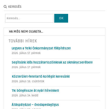
KERESÉS
OK
HA MÉG NEM OLVASTA...
TOVÁBBI HÍREK
Legyen a Telki Önkormányzat főépítésze!
2026. július 17. péntek
Segítsünk idős hozzátartozóinknak az okmánycserében!
2026. július 17. péntek
Közterület-fenntartó kollégát keresünk!
2026. július 16. csütörtök
TN: böngéssze át nyári híreinket!
2026. július 14. kedd
Álláspályázat – óvodapedagógus