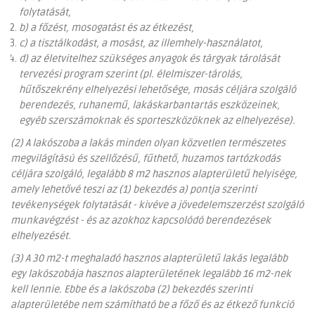
folytatását,
b) a főzést, mosogatást és az étkezést,
c) a tisztálkodást, a mosást, az illemhely-használatot,
d) az életvitelhez szükséges anyagok és tárgyak tárolását
tervezési program szerint (pl. élelmiszer-tárolás,
hűtőszekrény elhelyezési lehetősége, mosás céljára szolgáló
berendezés, ruhanemű, lakáskarbantartás eszközeinek,
egyéb szerszámoknak és sporteszközöknek az elhelyezése).
(2) A lakószoba a lakás minden olyan közvetlen természetes
megvilágítású és szellőzésű, fűthető, huzamos tartózkodás
céljára szolgáló, legalább 8 m2 hasznos alapterületű helyisége,
amely lehetővé teszi az (1) bekezdés a) pontja szerinti
tevékenységek folytatását - kivéve a jövedelemszerzést szolgáló
munkavégzést - és az azokhoz kapcsolódó berendezések
elhelyezését.
(3) A 30 m2-t meghaladó hasznos alapterületű lakás legalább
egy lakószobája hasznos alapterületének legalább 16 m2-nek
kell lennie. Ebbe és a lakószoba (2) bekezdés szerinti
alapterületébe nem számítható be a főző és az étkező funkció