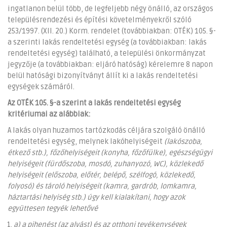
ingatlanon belül több, de legfeljebb négy önálló, az országos
településrendezési és építési követelményekről szóló
253/1997. (XII. 20.) Korm. rendelet (továbbiakban: OTÉK) 105. §-
a szerinti lakás rendeltetési egység (a továbbiakban: lakás
rendeltetési egység) található, a települési önkormányzat
jegyzője (a továbbiakban: eljáró hatóság) kérelemre 8 napon
belül hatósági bizonyítványt állít ki a lakás rendeltetési
egységek számáról.
Az OTÉK 105. §-a szerint a lakás rendeltetési egység
kritériumai az alábbiak:
A lakás olyan huzamos tartózkodás céljára szolgáló önálló
rendeltetési egység, melynek lakóhelyiségeit
(lakószoba,
étkező stb.), főzőhelyiségeit (konyha, főzőfülke), egészségügyi
helyiségeit (fürdőszoba, mosdó, zuhanyozó, WC), közlekedő
helyiségeit (előszoba, előtér, belépő, szélfogó, közlekedő,
folyosó) és tároló helyiségeit (kamra, gardrób, lomkamra,
háztartási helyiség stb.) úgy kell kialakítani, hogy azok
együttesen tegyék lehetővé
a) a pihenést (az alvást) és az otthoni tevékenységek