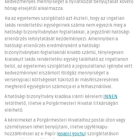
kedvezményes mennyiséget a nyilatkozat benyújtását követő
hónap elsejétől alkalmazza.
Ha az egyetemes szolgáltató azt észleli, hogy az ingatlan
lakás rendeltetési egységeinek száma nem egyezik meg a
hatósági bizonyítványban foglaltakkal, a jegyzőnél hatósági
ellenőrzés lefolytatását kezdeményezi. Amennyiben a
hatósági ellenőrzés eredményként a hatósági
bizonyítványban foglaltaknál kisebb számú, ténylegesen
kialakult lakás rendeltetési egység található az ingatlanon
belül, az egyetemes szolgáltató a jogosulatlanul igénybe vett
kedvezménnyel elszámolt földgáz mennyiséget a
versenypiaci költségeket tükröző ár másfélszeresének
megfelelő egységáron számolja el a felhasználóval.
A hatósági bizonyítvány kiadása iránti kérelem
INNEN
letölthető, illetve a Polgármesteri Hivatal titkárságán
elérhető.
A kérelmeket a Polgármesteri Hivatalhoz postai úton vagy
személyesen lehet benyújtani, illetve ügyfélkapu-
hozzáféréssel az e-Papír (
epapir.gov.hu
) szolgáltatáson