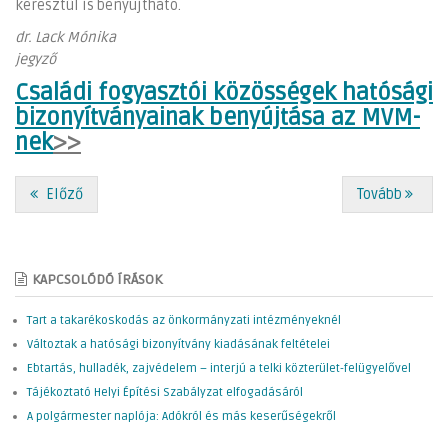
keresztül is benyújtható.
dr. Lack Mónika
jegyző
Családi fogyasztói közösségek hatósági
bizonyítványainak benyújtása az MVM-
nek
>>
Előző
Tovább
KAPCSOLÓDÓ ÍRÁSOK
Tart a takarékoskodás az önkormányzati intézményeknél
Változtak a hatósági bizonyítvány kiadásának feltételei
Ebtartás, hulladék, zajvédelem – interjú a telki közterület-felügyelővel
Tájékoztató Helyi Építési Szabályzat elfogadásáról
A polgármester naplója: Adókról és más keserűségekről