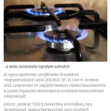
-
a lakás rendeltetési egységek számáról
Az egyes egyetemes szolgáltatási árszabások
meghatározásáról szóló 259/2022. (VII.21.) Korm. rendelet
2022. szeptember 10. napjától hatályos módosítása bevezette
a családi fogyasztói közösségekre vonatkozó kedvezmények
intézményét.
A Korm. rendelet 7/A § (1) bekezdése értelmében, ha a
társasháznak, lakásszövetkezetnek nem minősülő