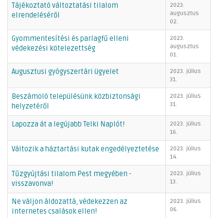
Tájékoztató változtatási tilalom
2023.
augusztus
elrendeléséről
02.
Gyommentesítési és parlagfű elleni
2023.
augusztus
védekezési kötelezettség
01.
Augusztusi gyógyszertári ügyelet
2023. július
31.
Beszámoló településünk közbiztonsági
2023. július
31.
helyzetéről
Lapozza át a legújabb Telki Naplót!
2023. július
16.
Változik a háztartási kutak engedélyeztetése
2023. július
14.
Tűzgyújtási tilalom Pest megyében -
2023. július
13.
visszavonva!
Ne váljon áldozattá, védekezzen az
2023. július
06.
internetes csalások ellen!