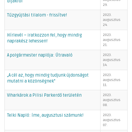
díjakról
29.
Tűzgyújtási tilalom - frissítve!
2023.
augusztus
24.
Hírlevél – iratkozzon fel, hogy mindig
2023.
augusztus
naprakész lehessen!
21.
A polgármester naplója: Útravaló
2023.
augusztus
14.
„A cél az, hogy mindig tudjunk újdonságot
2023.
augusztus
mutatni a közönségnek"
11.
Viharkárok a Pilisi Parkerdő területén
2023.
augusztus
08.
Telki Napló: íme, augusztusi számunk!
2023.
augusztus
07.