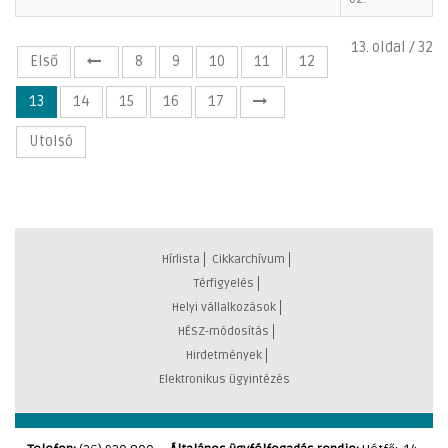
13. oldal / 32
Első
8
9
10
11
12
13
14
15
16
17
Utolsó
Hírlista
Cikkarchívum
Térfigyelés
Helyi vállalkozások
HÉSZ-módosítás
Hirdetmények
Elektronikus ügyintézés