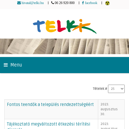
|
|
|
hivatal@telki.hu
06 26 920 800
facebook
Menu
Tételek #
Fontos teendők a település rendezettségéért
2023.
augusztus
30.
Tájékoztató megváltozott étkezési térítési
2023.
augusztus