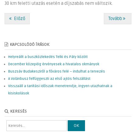
30 km feletti utazás esetén a díjszabás nem változik.
Előző
Tovább
KAPCSOLÓDÓ ÍRÁSOK
Helyreállt a buszközlekedés Telki és Páty között
December közepéig érvényesek a hivatalos okmányok
Buszsáv Budakesziről a főváros felé – indulhat a tervezés
A Volánbusz felfüggeszti az első ajtós felszállást
Visszaáll a tanítási időszak menetrendje, ingyen utazhatnak a
kisiskolások
KERESÉS
OK