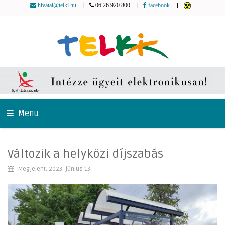
|
|
|
hivatal@telki.hu
06 26 920 800
facebook
Menu
Változik a helyközi díjszabás
Megjelent: 2023. június 13.