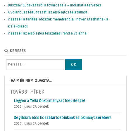
Buszsáv Budakesziről a főváros felé – indulhat a tervezés
A Volánbusz felfüggeszti az első ajtós felszállást
Visszaáll a tanítási időszak menetrendje, ingyen utazhatnak a
kisiskolások
Visszaáll az első ajtós felszállási rend a Volánnál
KERESÉS
OK
HA MÉG NEM OLVASTA...
TOVÁBBI HÍREK
Legyen a Telki Önkormányzat főépítésze!
2026. július 17. péntek
Segítsünk idős hozzátartozóinknak az okmánycserében!
2026. július 17. péntek