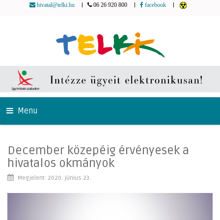
|
|
|
hivatal@telki.hu
06 26 920 800
facebook
Menu
December közepéig érvényesek a
hivatalos okmányok
Megjelent: 2020. június 23.