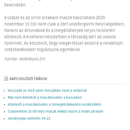
bevonásán.
A szájat és az orrot eltakaró maszk használata 2020.
november 11-től nem csak a zárt utasforgalmi helyiségekben,
hanem az állomások és a megállóhelyek teljes területén
kötelező. A kivételes helyzetben a társaság kéri az utasok
türelmét, és köszönik, hogy megértéssel kezelik a rendkívüli
intézkedéseket! Vigyázzunk egymásra!
Forrás: Volánbusz Zrt.
KAPCSOLÓDÓ ÍRÁSOK
Visszaáll az első ajtós felszállási rend a Volánnál
Már nem kötelező a maszkviselés a buszokon
Kötelező a maszkviselés a tömegközlekedési eszközökön
Szeptember 15-től tilos maszk nélkül utazni a Volán járatain
Járványügyi jelentés 09.21.