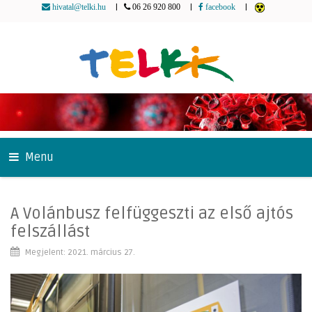
|
|
|
hivatal@telki.hu
06 26 920 800
facebook
Menu
A Volánbusz felfüggeszti az első ajtós
felszállást
Megjelent: 2021. március 27.