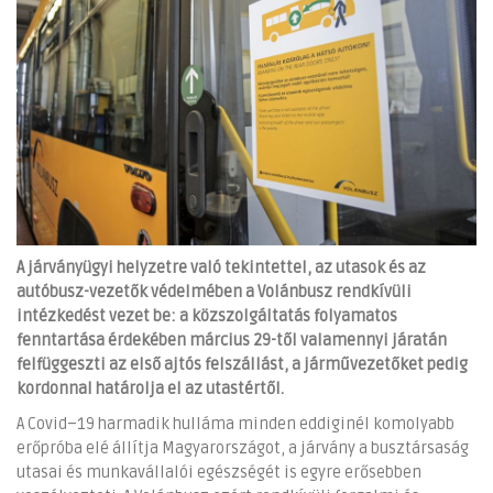
A járványügyi helyzetre való tekintettel, az utasok és az
autóbusz-vezetők védelmében a Volánbusz rendkívüli
intézkedést vezet be: a közszolgáltatás folyamatos
fenntartása érdekében március 29-től valamennyi járatán
felfüggeszti az első ajtós felszállást, a járművezetőket pedig
kordonnal határolja el az utastértől.
A Covid–19 harmadik hulláma minden eddiginél komolyabb
erőpróba elé állítja Magyarországot, a járvány a busztársaság
utasai és munkavállalói egészségét is egyre erősebben