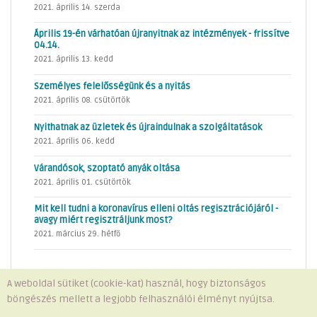
2021. április 14. szerda
Április 19-én várhatóan újranyitnak az intézmények - frissítve
04.14.
2021. április 13. kedd
Személyes felelősségünk és a nyitás
2021. április 08. csütörtök
Nyithatnak az üzletek és újraindulnak a szolgáltatások
2021. április 06. kedd
Várandósok, szoptató anyák oltása
2021. április 01. csütörtök
Mit kell tudni a koronavírus elleni oltás regisztrációjáról -
avagy miért regisztráljunk most?
2021. március 29. hétfő
A weboldal sütiket (cookie-kat) használ, hogy biztonságos
böngészés mellett a legjobb felhasználói élményt nyújtsa.
Minden jog fenntartva © 2026 Telki Község Önkormányzata