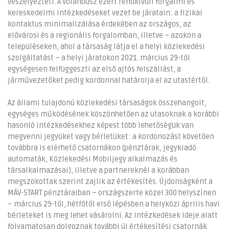
veszélyezteti. A Volánbusz ezért rendkívüli forgalmi és
kereskedelmi intézkedéseket vezet be járatain: a fizikai
kontaktus minimalizálása érdekében az országos, az
elővárosi és a regionális forgalomban, illetve – azokon a
településeken, ahol a társaság látja el a helyi közlekedési
szolgáltatást – a helyi járatokon 2021. március 29-től
egységesen felfüggeszti az első ajtós felszállást, a
járművezetőket pedig kordonnal határolja el az utastértől.
Az állami tulajdonú közlekedési társaságok összehangolt,
egységes működésének köszönhetően az utasoknak a korábbi
hasonló intézkedésekhez képest több lehetőségük van
megvenni jegyüket vagy bérletüket: a kordonozást követően
továbbra is elérhető csatornákon (pénztárak, jegykiadó
automaták, Közlekedési Mobiljegy alkalmazás és
társalkalmazásai), illetve a partnereknél a korábban
megszokottak szerint zajlik az értékesítés. Újdonságként a
MÁV-START pénztáraiban – országszerte közel 300 helyszínen
– március 29-től, hétfőtől első lépésben a helyközi április havi
bérleteket is meg lehet vásárolni. Az intézkedések ideje alatt
folyamatosan dolgoznak további új értékesítési csatornák