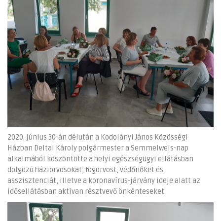
2020. június 30-án délután a Kodolányi János Közösségi
Házban Deltai Károly polgármester a Semmelweis-nap
alkalmából köszöntötte a helyi egészségügyi ellátásban
dolgozó háziorvosokat, fogorvost, védőnőket és
asszisztenciát, illetve a koronavírus-járvány ideje alatt az
idősellátásban aktívan résztvevő önkénteseket.