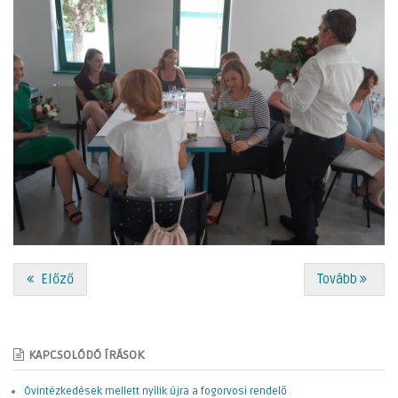
Előző
Tovább
KAPCSOLÓDÓ ÍRÁSOK
Óvintézkedések mellett nyílik újra a fogorvosi rendelő