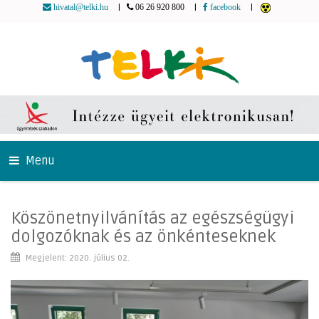
|
|
|
hivatal@telki.hu
06 26 920 800
facebook
Menu
Köszönetnyilvánítás az egészségügyi
dolgozóknak és az önkénteseknek
Megjelent: 2020. július 02.