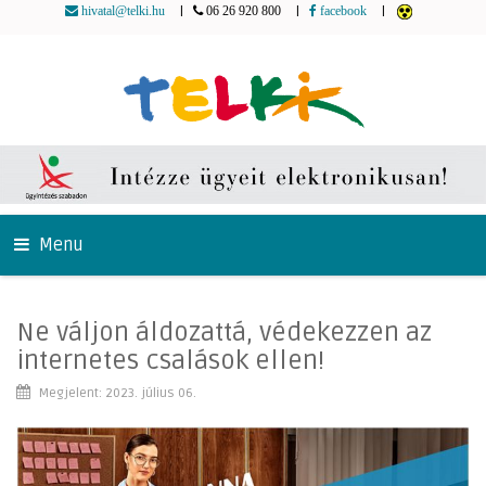
|
|
|
hivatal@telki.hu
06 26 920 800
facebook
Menu
Ne váljon áldozattá, védekezzen az
internetes csalások ellen!
Megjelent: 2023. július 06.