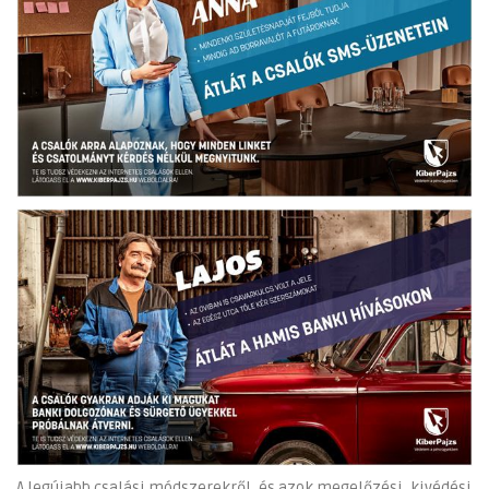
A legújabb csalási módszerekről, és azok megelőzési, kivédési