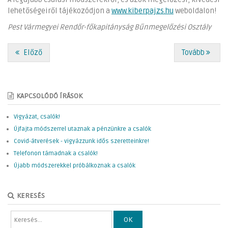
lehetőségeiről tájékozódjon a
www.kiberpajzs.hu
weboldalon!
Pest Vármegyei Rendőr-főkapitányság Bűnmegelőzési Osztály
Előző
Tovább
KAPCSOLÓDÓ ÍRÁSOK
Vigyázat, csalók!
Újfajta módszerrel utaznak a pénzünkre a csalók
Covid-átverések - vigyázzunk idős szeretteinkre!
Telefonon támadnak a csalók!
Újabb módszerekkel próbálkoznak a csalók
KERESÉS
OK