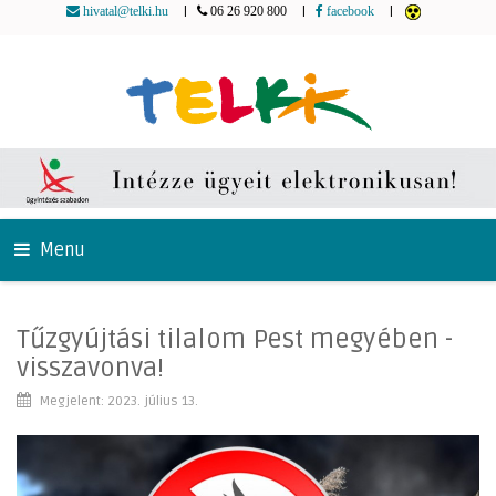
|
|
|
hivatal@telki.hu
06 26 920 800
facebook
Menu
Tűzgyújtási tilalom Pest megyében -
visszavonva!
Megjelent: 2023. július 13.