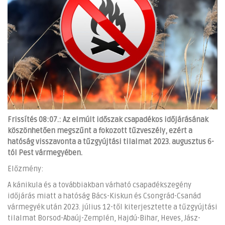
Frissítés 08:07.: Az elmúlt időszak csapadékos időjárásának
köszönhetően megszűnt a fokozott tűzveszély, ezért a
hatóság visszavonta a tűzgyújtási tilalmat 2023. augusztus 6-
tól Pest vármegyében.
Előzmény:
A kánikula és a továbbiakban várható csapadékszegény
időjárás miatt a hatóság Bács-Kiskun és Csongrád-Csanád
vármegyék után 2023. július 12-től kiterjesztette a tűzgyújtási
tilalmat Borsod-Abaúj-Zemplén, Hajdú-Bihar, Heves, Jász-