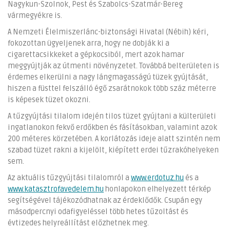
Nagykun-Szolnok, Pest és Szabolcs-Szatmár-Bereg
vármegyékre is.
A Nemzeti Élelmiszerlánc-biztonsági Hivatal (Nébih) kéri,
fokozottan ügyeljenek arra, hogy ne dobják ki a
cigarettacsikkeket a gépkocsiból, mert azok hamar
meggyújtják az útmenti növényzetet. Továbbá belterületen is
érdemes elkerülni a nagy lángmagasságú tüzek gyújtását,
hiszen a füsttel felszálló égő zsarátnokok több száz méterre
is képesek tüzet okozni.
A tűzgyújtási tilalom idején tilos tüzet gyújtani a külterületi
ingatlanokon fekvő erdőkben és fásításokban, valamint azok
200 méteres körzetében. A korlátozás ideje alatt szintén nem
szabad tüzet rakni a kijelölt, kiépített erdei tűzrakóhelyeken
sem.
Az aktuális tűzgyújtási tilalomról a
www.erdotuz.hu
és a
www.katasztrofavedelem.hu
honlapokon elhelyezett térkép
segítségével tájékozódhatnak az érdeklődők. Csupán egy
másodpercnyi odafigyeléssel több hetes tűzoltást és
évtizedes helyreállítást előzhetnek meg.