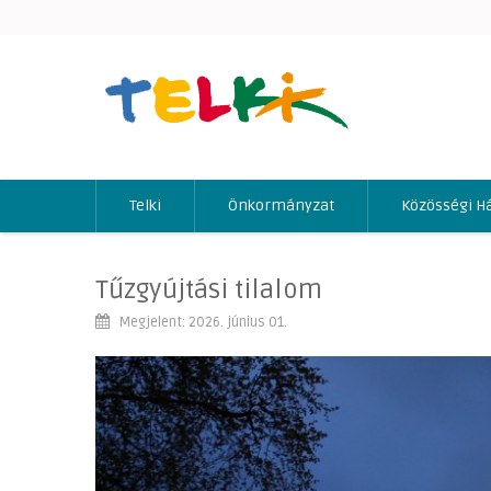
Telki
Önkormányzat
Közösségi H
Tűzgyújtási tilalom
Megjelent: 2026. június 01.