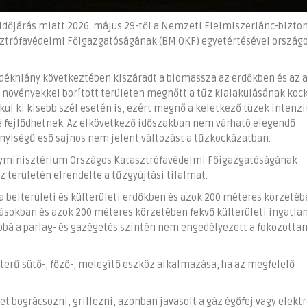
i időjárás miatt 2026. május 29-től a Nemzeti Élelmiszerlánc-bizto
sztrófavédelmi Főigazgatóságának (BM OKF) egyetértésével ország
padékhiány következtében kiszáradt a biomassza az erdőkben és az 
 növényekkel borított területen megnőtt a tűz kialakulásának kock
ul ki kisebb szél esetén is, ezért megnő a keletkező tüzek intenzi
fejlődhetnek. Az elkövetkező időszakban nem várható elegendő
nyiségű eső sajnos nem jelent változást a tűzkockázatban.
ügyminisztérium Országos Katasztrófavédelmi Főigazgatóságának
 területén elrendelte a tűzgyújtási tilalmat.
 a belterületi és külterületi erdőkben és azok 200 méteres körzetéb
tásokban és azok 200 méteres körzetében fekvő külterületi ingatla
ábbá a parlag- és gazégetés szintén nem engedélyezett a fokozotta
terű sütő-, főző-, melegítő eszköz alkalmazása, ha az megfelelő
het bográcsozni, grillezni, azonban javasolt a gáz égőfej vagy elek