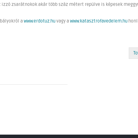
az izzó zsarátnokok akár több száz métert repülve is képesek meggy
abályokról a
www.erdotuz.hu
vagy a
www.katasztrofavedelem.hu
honl
To