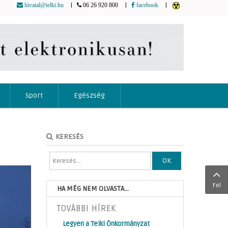
|
|
|
hivatal@telki.hu
06 26 920 800
facebook
Sport
Egészség
KERESÉS
OK
Fel
HA MÉG NEM OLVASTA...
TOVÁBBI HÍREK
Legyen a Telki Önkormányzat