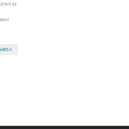
újtani az
apon
vább