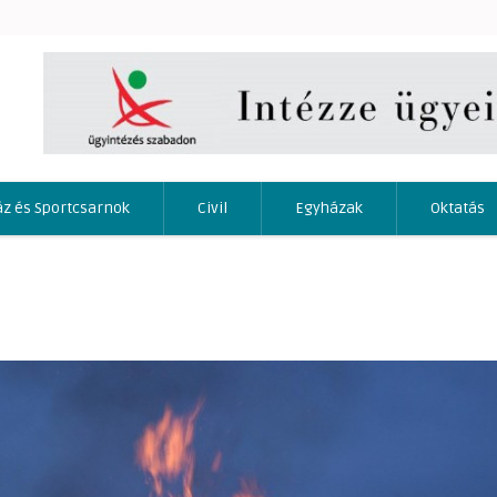
áz és Sportcsarnok
Civil
Egyházak
Oktatás