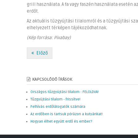
grill használata. A fa vagy faszén használata esetén 
erdőt.
Az aktuális tűzgyújtási tilalomról és a tűzgyújtási sz
elhelyezett térképen tájékozódhatnak.
(Kép forrása: Pixabay)
Előző
KAPCSOLÓDÓ ÍRÁSOK
Országos tűzgyújtási tilalom - FELOLDVA!
Tűzgyújtási tilalom - frissítve!
Felhívás erdőlátogatók számára
Az erdőben is tartsuk pórázon a kutyánkat!
Hogyan élhet együtt erdő és ember?