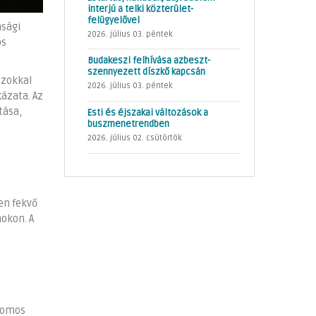
interjú a telki közterület-
felügyelővel
nsági
2026. július 03. péntek
os
Budakeszi felhívása azbeszt-
szennyezett díszkő kapcsán
azokkal
2026. július 03. péntek
ázata. Az
tása,
Esti és éjszakai változások a
buszmenetrendben
2026. július 02. csütörtök
en fekvő
nokon. A
n
tromos