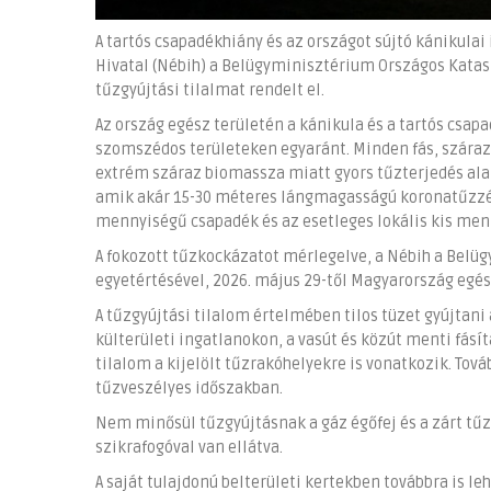
A tartós csapadékhiány és az országot sújtó kánikula
Hivatal (Nébih) a Belügyminisztérium Országos Kata
tűzgyújtási tilalmat rendelt el.
Az ország egész területén a kánikula és a tartós csa
szomszédos területeken egyaránt. Minden fás, száraz
extrém száraz biomassza miatt gyors tűzterjedés alak
amik akár 15-30 méteres lángmagasságú koronatűzzé 
mennyiségű csapadék és az esetleges lokális kis men
A fokozott tűzkockázatot mérlegelve, a Nébih a Bel
egyetértésével, 2026. május 29-től Magyarország egész
A tűzgyújtási tilalom értelmében tilos tüzet gyújtani
külterületi ingatlanokon, a vasút és közút menti fásí
tilalom a kijelölt tűzrakóhelyekre is vonatkozik. Tov
tűzveszélyes időszakban.
Nem minősül tűzgyújtásnak a gáz égőfej és a zárt tűz
szikrafogóval van ellátva.
A saját tulajdonú belterületi kertekben továbbra is le