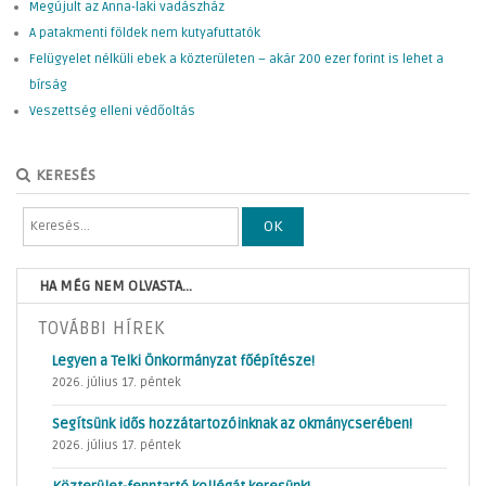
Megújult az Anna-laki vadászház
A patakmenti földek nem kutyafuttatók
Felügyelet nélküli ebek a közterületen – akár 200 ezer forint is lehet a
bírság
Veszettség elleni védőoltás
KERESÉS
OK
HA MÉG NEM OLVASTA...
TOVÁBBI HÍREK
Legyen a Telki Önkormányzat főépítésze!
2026. július 17. péntek
Segítsünk idős hozzátartozóinknak az okmánycserében!
2026. július 17. péntek