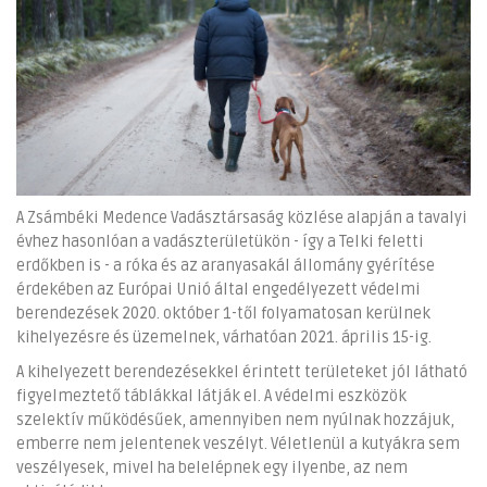
A Zsámbéki Medence Vadásztársaság közlése alapján a tavalyi
évhez hasonlóan a vadászterületükön - így a Telki feletti
erdőkben is - a róka és az aranyasakál állomány gyérítése
érdekében az Európai Unió által engedélyezett védelmi
berendezések 2020. október 1-től folyamatosan kerülnek
kihelyezésre és üzemelnek, várhatóan 2021. április 15-ig.
A kihelyezett berendezésekkel érintett területeket jól látható
figyelmeztető táblákkal látják el. A védelmi eszközök
szelektív működésűek, amennyiben nem nyúlnak hozzájuk,
emberre nem jelentenek veszélyt. Véletlenül a kutyákra sem
veszélyesek, mivel ha belelépnek egy ilyenbe, az nem