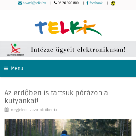
|
|
|
hivatal@telki.hu
06 26 920 800
facebook
Menu
Az erdőben is tartsuk pórázon a
kutyánkat!
Megjelent: 2020. október 13.