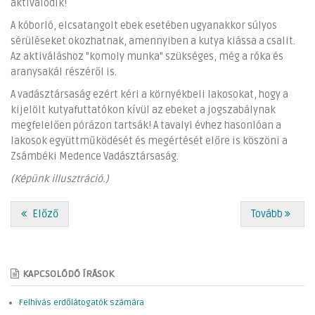
aktiválódik!
A kóborló, elcsatangolt ebek esetében ugyanakkor súlyos
sérüléseket okozhatnak, amennyiben a kutya kiássa a csalit.
Az aktiváláshoz "komoly munka" szükséges, még a róka és
aranysakál részéről is.
A vadásztársaság ezért kéri a környékbeli lakosokat, hogy a
kijelölt kutyafuttatókon kívül az ebeket a jogszabálynak
megfelelően pórázon tartsák! A tavalyi évhez hasonlóan a
lakosok együttműködését és megértését előre is köszöni a
Zsámbéki Medence Vadásztársaság.
(Képünk illusztráció.)
Előző
Tovább
KAPCSOLÓDÓ ÍRÁSOK
Felhívás erdőlátogatók számára