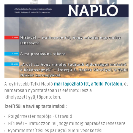
A legfrissebb Telki Napló
már lapozható itt, a Telki Portálon
, és
hamarosan nyomtatásban is elérhető lesz a
kihelyezett gyűjtőpontokon.
Ízelítőül a havilap tartalmából:
Polgármester naplója - Útravaló
Hírlevél – iratkozzon fel, hogy mindig naprakész lehessen!
Gyommentesítési és parlagfű elleni védekezési