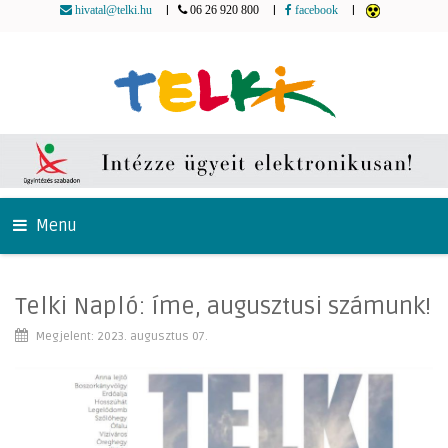
|
|
|
hivatal@telki.hu
06 26 920 800
facebook
Menu
Telki Napló: íme, augusztusi számunk!
Megjelent: 2023. augusztus 07.