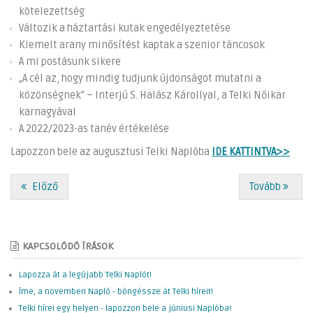
kötelezettség
Változik a háztartási kutak engedélyeztetése
Kiemelt arany minősítést kaptak a szenior táncosok
A mi postásunk sikere
„A cél az, hogy mindig tudjunk újdonságot mutatni a
közönségnek” – Interjú S. Halász Károllyal, a Telki Nőikar
karnagyával
A 2022/2023-as tanév értékelése
Lapozzon bele az augusztusi Telki Naplóba
IDE KATTINTVA>>
Előző
Tovább
KAPCSOLÓDÓ ÍRÁSOK
Lapozza át a legújabb Telki Naplót!
Íme, a novemberi Napló - böngéssze át Telki híreit!
Telki hírei egy helyen - lapozzon bele a júniusi Naplóba!