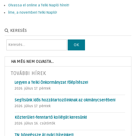
Olvassa el online a Telki Napló híreit!
Íme, a novemberi Telki Napló!
KERESÉS
OK
HA MÉG NEM OLVASTA...
TOVÁBBI HÍREK
Legyen a Telki Önkormányzat főépítésze!
2026. július 17. péntek
Segítsünk idős hozzátartozóinknak az okmánycserében!
2026. július 17. péntek
Közterület-fenntartó kollégát keresünk!
2026. július 16. csütörtök
TN: böngéssze át nyári híreinket!