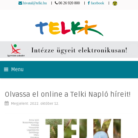
|
|
|
hivatal@telki.hu
06 26 920 800
facebook
Menu
Olvassa el online a Telki Napló híreit!
Megjelent: 2022. október 12.