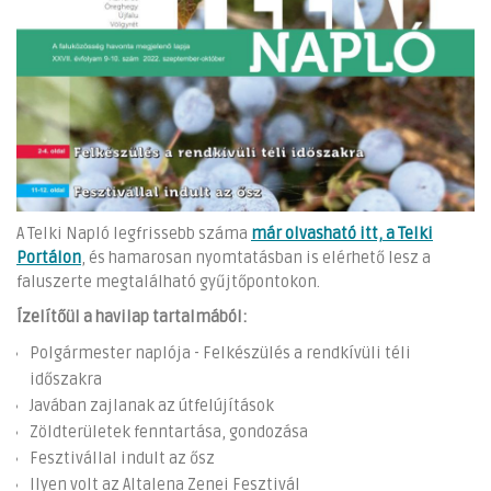
A Telki Napló legfrissebb száma
már olvasható itt, a Telki
Portálon
, és hamarosan nyomtatásban is elérhető lesz a
faluszerte megtalálható gyűjtőpontokon.
Ízelítőül a havilap tartalmából:
Polgármester naplója - Felkészülés a rendkívüli téli
időszakra
Javában zajlanak az útfelújítások
Zöldterületek fenntartása, gondozása
Fesztivállal indult az ősz
Ilyen volt az Altalena Zenei Fesztivál