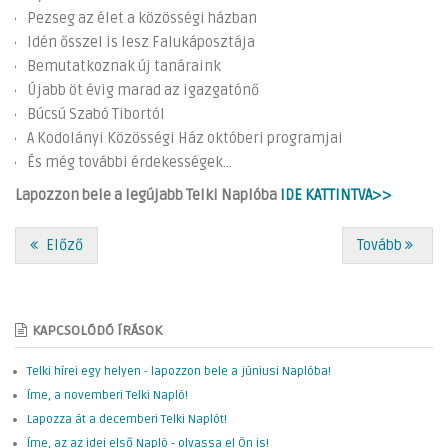
Pezseg az élet a közösségi házban
Idén ősszel is lesz Falukáposztája
Bemutatkoznak új tanáraink
Újabb öt évig marad az igazgatónő
Búcsú Szabó Tibortól
A Kodolányi Közösségi Ház októberi programjai
És még további érdekességek...
Lapozzon bele a legújabb Telki Naplóba
IDE KATTINTVA>>
Előző
Tovább
KAPCSOLÓDÓ ÍRÁSOK
Telki hírei egy helyen - lapozzon bele a júniusi Naplóba!
Íme, a novemberi Telki Napló!
Lapozza át a decemberi Telki Naplót!
Íme, az az idei első Napló - olvassa el Ön is!