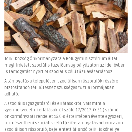
Telki Község Önkormányzata a Belügyminisztérium által
meghirdetett szociális tüzelőanyag-pályázaton az idei évben
is támogatást nyert el szociális célú tűzifavásárláshoz.
A támogatás a településen szociálisan rászorulók részére
biztosítandó téli fűtéshez szükséges tűzifa formájában
adható.
A szociális igazgatásról és ellátásokról, valamint a
gyermekvédelmi ellátásokról szóló 17/2017. (X.31.) számú
önkormányzati rendelet 15.§-a értelmében évente egyszeri,
természetbeni szociális célú tűzifa-támogatás adható azon
szociálisan rászoruló, bejelentett állandó telki lakóhellyel