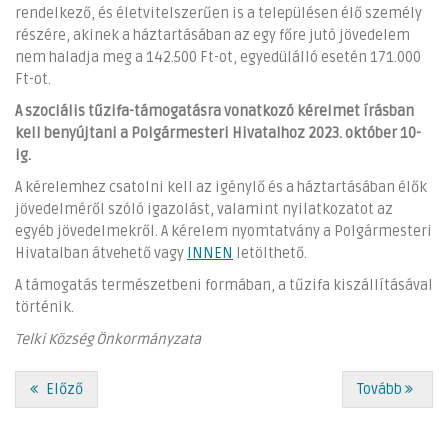
rendelkező, és életvitelszerűen is a településen élő személy
részére, akinek a háztartásában az egy főre jutó jövedelem
nem haladja meg a 142.500 Ft-ot, egyedülálló esetén 171.000
Ft-ot.
A szociális tűzifa-támogatásra vonatkozó kérelmet írásban
kell benyújtani a Polgármesteri Hivatalhoz 2023. október 10-
ig.
A kérelemhez csatolni kell az igénylő és a háztartásában élők
jövedelméről szóló igazolást, valamint nyilatkozatot az
egyéb jövedelmekről. A kérelem nyomtatvány a Polgármesteri
Hivatalban átvehető vagy
INNEN
letölthető.
A támogatás természetbeni formában, a tűzifa kiszállításával
történik.
Telki Község Önkormányzata
Előző
Tovább