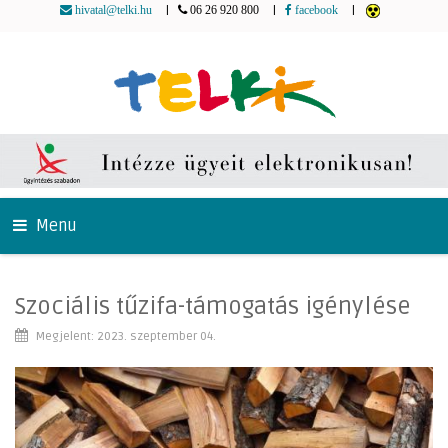
|
|
|
hivatal@telki.hu
06 26 920 800
facebook
Menu
Szociális tűzifa-támogatás igénylése
Megjelent: 2023. szeptember 04.