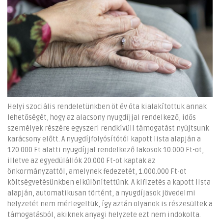
Helyi szociális rendeletünkben öt év óta kialakítottuk annak
lehetőségét, hogy az alacsony nyugdíjjal rendelkező, idős
személyek részére egyszeri rendkívüli támogatást nyújtsunk
karácsony előtt. A nyugdíjfolyósítótól kapott lista alapján a
120.000 Ft alatti nyugdíjjal rendelkező lakosok 10.000 Ft-ot,
illetve az egyedülállók 20.000 Ft-ot kaptak az
önkormányzattól, amelynek fedezetét, 1.000.000 Ft-ot
költségvetésünkben elkülönítettünk. A kifizetés a kapott lista
alapján, automatikusan történt, a nyugdíjasok jövedelmi
helyzetét nem mérlegeltük, így aztán olyanok is részesültek a
támogatásból, akiknek anyagi helyzete ezt nem indokolta.