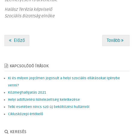
Halász Terézia képviselő
Szociális Bizottság elnöke
Előző
Tovább
KAPCSOLÓDÓ ÍRÁSOK
Ki és milyen jogcímen jogosult a helyi szociális ellátásokat igénybe
venni?
Közmeghallgatás 2021
Helyi adófizetési kötelezettség keletkezése
Telki esetében nincs szó új beköltözési hullámról
Ciklusközepi értékelő
KERESÉS