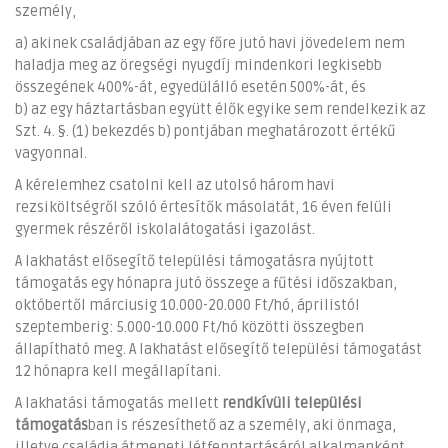
személy,
a) akinek családjában az egy főre jutó havi jövedelem nem
haladja meg az öregségi nyugdíj mindenkori legkisebb
összegének 400%-át, egyedülálló esetén 500%-át, és
b) az egy háztartásban együtt élők egyike sem rendelkezik az
Szt. 4. §. (1) bekezdés b) pontjában meghatározott értékű
vagyonnal.
A kérelemhez csatolni kell az utolsó három havi
rezsiköltségről szóló értesítők másolatát, 16 éven felüli
gyermek részéről iskolalátogatási igazolást.
A lakhatást elősegítő települési támogatásra nyújtott
támogatás egy hónapra jutó összege a fűtési időszakban,
októbertől márciusig 10.000-20.000 Ft/hó, áprilistól
szeptemberig: 5.000-10.000 Ft/hó közötti összegben
állapítható meg. A lakhatást elősegítő települési támogatást
12 hónapra kell megállapítani.
A lakhatási támogatás mellett
rendkívüli települési
támogatás
ban is részesíthető az a személy, aki önmaga,
illetve családja átmeneti létfenntartásáról alkalmanként