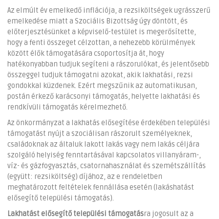
Az elmúlt év emelkedő inflációja, a rezsiköltségek ugrásszerű
emelkedése miatt a Szociális Bizottság úgy döntött, és
előterjesztésünket a képviselő-testület is megerősítette,
hogy a fenti összeget célzottan, a nehezebb körülmények
között élők támogatására csoportosítja át, hogy
hatékonyabban tudjuk segíteni a rászorulókat, és jelentősebb
összeggel tudjuk támogatni azokat, akik lakhatási, rezsi
gondokkal küzdenek. Ezért megszűnik az automatikusan,
postán érkező karácsonyi támogatás, helyette lakhatási és
rendkívüli támogatás kérelmezhető.
Az önkormányzat a lakhatás elősegítése érdekében települési
támogatást nyújt a szociálisan rászorult személyeknek,
családoknak az általuk lakott lakás vagy nem lakás céljára
szolgáló helyiség fenntartásával kapcsolatos villanyáram-,
víz- és gázfogyasztás, csatornahasználat és szemétszállítás
(együtt: rezsiköltség) díjához, az e rendeletben
meghatározott feltételek fennállása esetén (lakáshatást
elősegítő települési támogatás).
Lakhatást elősegítő települési támogatás
ra jogosult az a