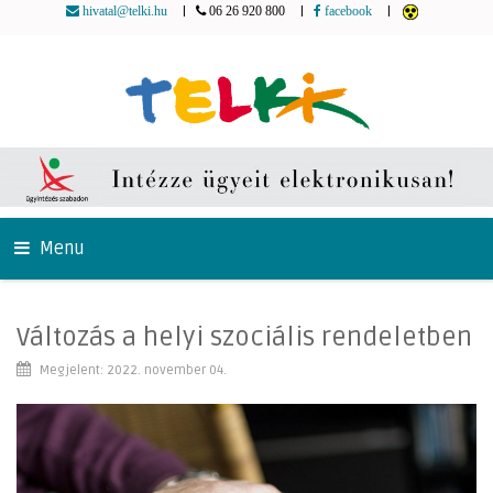
|
|
|
hivatal@telki.hu
06 26 920 800
facebook
Menu
Változás a helyi szociális rendeletben
Megjelent: 2022. november 04.