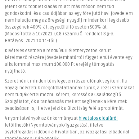
jelentkező többletkiadás miatt más módon nem tud
gondoskodni, és a családjában az egy főre jutó havi jövedelem
nem haladja meg az öregségi nyugdíj mindenkori legkisebb
összegének 400%-át, egyedülálló esetén 500%-át.
(Módosította a 10/2021. (X.8.) számú Ö. rendelet 8.§-a.
Hatályos: 2021.10.11-től.)
Kivételes esetben a rendkívüli élethelyzetbe került
kérelmező részére jövedelemhatártól függetlenül évente egy
alkalommal maximum 100.000 Ft erejéig támogatás
nyújtható.
Szeretnénk minden ténylegesen rászorulónak segíteni. Ha
anyagi helyzetük megoldhatatlannak tűnik, a rezsi számlákat
nem tudják értelmezni, kérem, keressék a Családsegítő
Szolgálatot, ők a tanácsadás mellett segítenek a kérelmek
beadásában is, illetve jelzik a Bizottság felé a problémát.
A nyomtatványok az önkormányzat
hivatalos oldaláról
letölthetők (Nyomtatványok/Igazgatás), illetve
ügyfélfogadási időben a Hivatalban, az igazgatási előadónál
személyesen is átvehetők.