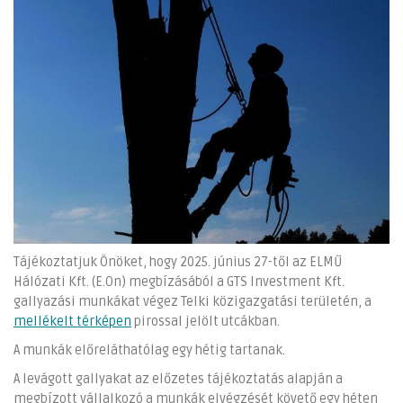
Tájékoztatjuk Önöket, hogy 2025. június 27-től az ELMŰ
Hálózati Kft. (E.On) megbízásából a GTS Investment Kft.
gallyazási munkákat végez Telki közigazgatási területén, a
mellékelt térképen
pirossal jelölt utcákban.
A munkák előreláthatólag egy hétig tartanak.
A levágott gallyakat az előzetes tájékoztatás alapján a
megbízott vállalkozó a munkák elvégzését követő egy héten