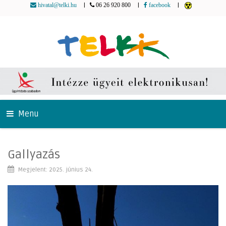
|
|
|
hivatal@telki.hu
06 26 920 800
facebook
Menu
Gallyazás
Megjelent: 2025. június 24.