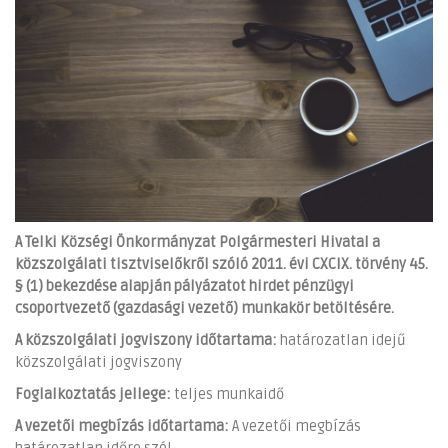
A Telki Községi Önkormányzat Polgármesteri Hivatal a
közszolgálati tisztviselőkről szóló 2011. évi CXCIX. törvény 45.
§ (1) bekezdése alapján pályázatot hirdet pénzügyi
csoportvezető (gazdasági vezető) munkakör betöltésére.
A közszolgálati jogviszony időtartama:
határozatlan idejű
közszolgálati jogviszony
Foglalkoztatás jellege:
teljes munkaidő
A vezetői megbízás időtartama:
A vezetői megbízás