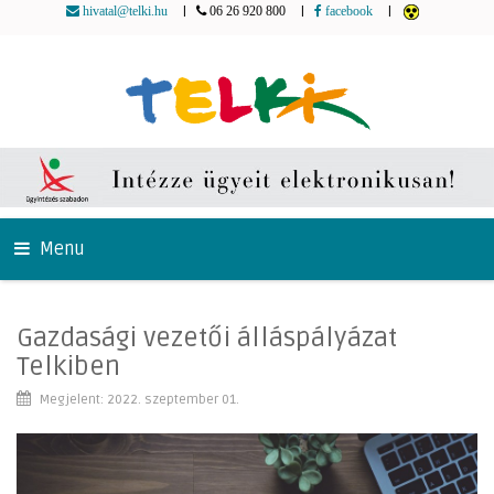
|
|
|
hivatal@telki.hu
06 26 920 800
facebook
Menu
Gazdasági vezetői álláspályázat
Telkiben
Megjelent: 2022. szeptember 01.