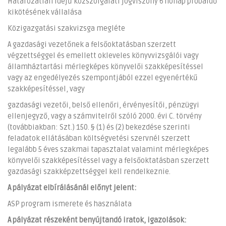
Határozatlan idejű közszolgálati jogviszony 6 hónap próbaidő
kikötésének vállalása
Közigazgatási szakvizsga megléte
A gazdasági vezetőnek a felsőoktatásban szerzett
végzettséggel és emellett okleveles könyvvizsgálói vagy
államháztartási mérlegképes könyvelői szakképesítéssel
vagy az engedélyezés szempontjából ezzel egyenértékű
szakképesítéssel, vagy
gazdasági vezetői, belső ellenőri, érvényesítői, pénzügyi
ellenjegyző, vagy a számvitelről szóló 2000. évi C. törvény
(továbbiakban: Szt.) 150. § (1) és (2) bekezdése szerinti
feladatok ellátásában költségvetési szervnél szerzett
legalább 5 éves szakmai tapasztalat valamint mérlegképes
könyvelői szakképesítéssel vagy a felsőoktatásban szerzett
gazdasági szakképzettséggel kell rendelkeznie.
A pályázat elbírálásánál előnyt jelent:
ASP program ismerete és használata
A pályázat részeként benyújtandó iratok, igazolások: