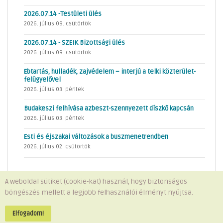
2026.07.14 -Testületi ülés
2026. július 09. csütörtök
2026.07.14 - SZEIK Bizottsági ülés
2026. július 09. csütörtök
Ebtartás, hulladék, zajvédelem – interjú a telki közterület-
felügyelővel
2026. július 03. péntek
Budakeszi felhívása azbeszt-szennyezett díszkő kapcsán
2026. július 03. péntek
Esti és éjszakai változások a buszmenetrendben
2026. július 02. csütörtök
A weboldal sütiket (cookie-kat) használ, hogy biztonságos
böngészés mellett a legjobb felhasználói élményt nyújtsa.
Minden jog fenntartva © 2026 Telki Község Önkormányzata
Impresszum
-
Adatvédelem
Elfogadom!