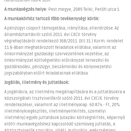
határozatlan időre szól.
A munkavégzés helye:
Pest megye, 2089 Telki, Petőfi utca 1.
A munkakörhöz tartozó főbb tevékenységi körök:
A pénzügyi csoport támogatása, irányítása, ellenőrzése. Az
államháztartásról szóló 2011. évi CXCV. törvény
végrehajtásáról rendelkező 368/2011. (XII.31.) Korm. rendelet
11.§-ában meghatározott feladatok ellátása, valamint az
önkormányzat gazdasági szervezetének vezetése, az
önkormányzat költségvetési előirányzat tervezési és
gazdálkodási, pénzügyi, beszámolási és könyvvezetési
jogszabályban előírt feladatainak ellátása.
Jogállás, illetmény és juttatások:
A jogállásra, az illetmény megállapítására és a juttatásokra a
közszolgálati tisztviselőkről szóló 2011. évi CXCIX. törvény
rendelkezései, valamint az illetményalap: 60.874.- Ft, 20%
illetménykiegészítés, illetményeltérítés, személyi
illetmény) egyéb juttatások (utazási költségtérítés, képernyő
előtti munkavégzéshez kapcsolódó szemüveg juttatás, a
köztisztviselők szociális, jóléti, kulturális, egészségügyi