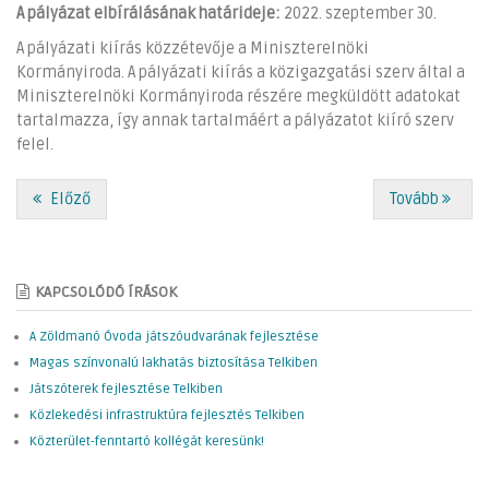
A pályázat elbírálásának határideje:
2022. szeptember 30.
A pályázati kiírás közzétevője a Miniszterelnöki
Kormányiroda. A pályázati kiírás a közigazgatási szerv által a
Miniszterelnöki Kormányiroda részére megküldött adatokat
tartalmazza, így annak tartalmáért a pályázatot kiíró szerv
felel.
Előző
Tovább
KAPCSOLÓDÓ ÍRÁSOK
A Zöldmanó Óvoda játszóudvarának fejlesztése
Magas színvonalú lakhatás biztosítása Telkiben
Játszóterek fejlesztése Telkiben
Közlekedési infrastruktúra fejlesztés Telkiben
Közterület-fenntartó kollégát keresünk!