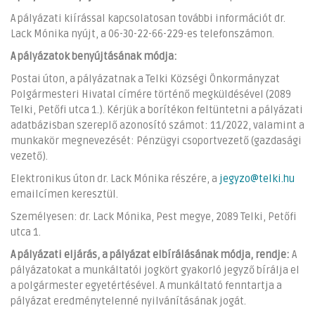
A pályázati kiírással kapcsolatosan további információt dr.
Lack Mónika nyújt, a 06-30-22-66-229-es telefonszámon.
A pályázatok benyújtásának módja:
Postai úton, a pályázatnak a Telki Községi Önkormányzat
Polgármesteri Hivatal címére történő megküldésével (2089
Telki, Petőfi utca 1.). Kérjük a borítékon feltüntetni a pályázati
adatbázisban szereplő azonosító számot: 11/2022, valamint a
munkakör megnevezését: Pénzügyi csoportvezető (gazdasági
vezető).
Elektronikus úton dr. Lack Mónika részére, a
jegyzo@telki.hu
emailcímen keresztül.
Személyesen: dr. Lack Mónika, Pest megye, 2089 Telki, Petőfi
utca 1.
A pályázati eljárás, a pályázat elbírálásának módja, rendje:
A
pályázatokat a munkáltatói jogkört gyakorló jegyző bírálja el
a polgármester egyetértésével. A munkáltató fenntartja a
pályázat eredménytelenné nyilvánításának jogát.