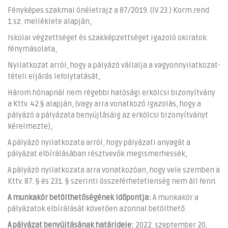
Fényképes szakmai önéletrajz a 87/2019. (IV.23.) Korm.rend
1.sz. melléklete alapján,
Iskolai végzettséget és szakképzettséget igazoló okiratok
fénymásolata,
Nyilatkozat arról, hogy a pályázó vállalja a vagyonnyilatkozat-
tételi eljárás lefolytatását,
Három hónapnál nem régebbi hatósági erkölcsi bizonyítvány
a Kttv. 42.§ alapján, (vagy arra vonatkozó igazolás, hogy a
pályázó a pályázata benyújtásáig az erkölcsi bizonyítványt
kérelmezte),
A pályázó nyilatkozata arról, hogy pályázati anyagát a
pályázat elbírálásában résztvevők megismerhessék,
A pályázó nyilatkozata arra vonatkozóan, hogy vele szemben a
Kttv. 87. § és 231. § szerinti összeférhetetlenség nem áll fenn.
A munkakör betölthetőségének időpontja:
A munkakör a
pályázatok elbírálását követően azonnal betölthető.
A pályázat benyújtásának határideje:
2022. szeptember 20.