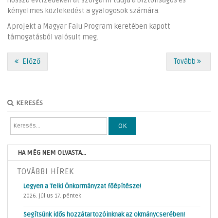
hosszú évtizedeken át szolgálni tudja a biztonságos és
kényelmes közlekedést a gyalogosok számára.
A projekt a Magyar Falu Program keretében kapott
támogatásból valósult meg.
Előző
Tovább
KERESÉS
OK
HA MÉG NEM OLVASTA...
TOVÁBBI HÍREK
Legyen a Telki Önkormányzat főépítésze!
2026. július 17. péntek
Segítsünk idős hozzátartozóinknak az okmánycserében!