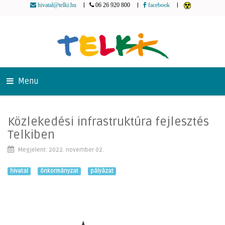
|
|
|
hivatal@telki.hu
06 26 920 800
facebook
Menu
Közlekedési infrastruktúra fejlesztés
Telkiben
Megjelent: 2022. november 02.
hivatal
önkormányzat
pályázat