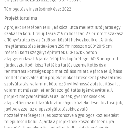
Elnyert támogatás összege: 9 977 396 Ft
Támogatás elnyerésének éve: 2022
Projekt tartalma
A projekt keretében Telki, Rákóczi utca mellett futó járda egy
szakasza került felújításra 215 m hosszan. Az érintett szakasz
a Tölgyfa utca és az Erdő sor között helyezkedik el. A járda
megtámasztása érdekében 259 fm hosszan 100*20*5 cm
méretű kerti szegélyt építettek Cl0-16/KK beton
alapgerendával. A járda felújítás kopórétegét AC-8 hengerelt
járdaaszfaltból készítették a tartós üzemeltetés és a
fenntartási költségek optimalizálása miatt. A járda felújítása
mellett megvalósult a projekt előkészítéseként pályázatírási
szolgáltatás, valamint kötelező nyilvánosság biztosítása is,
valamint műszaki ellenőri szolgáltatás igénybevétele. A
projekt megvalósításával az idősek, gyermekesek és
alapvetően az ott lakók biztonságos közlekedését biztosítjuk,
javítva ezzel az alapszolgáltatásokhoz való
hozzáférhetőséget is, és ösztönözve a gyalogos közlekedést
településen belül. A járda a projektnek köszönhetően újra