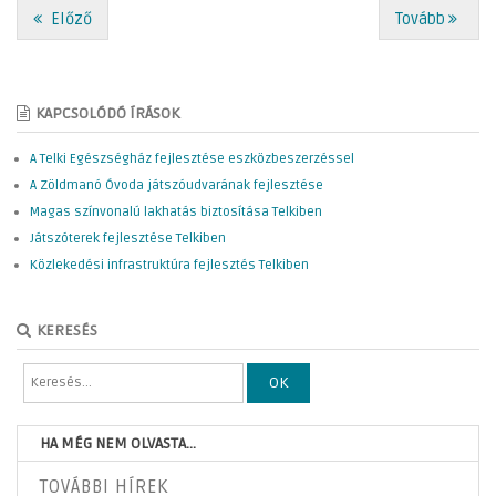
Előző
Tovább
KAPCSOLÓDÓ ÍRÁSOK
A Telki Egészségház fejlesztése eszközbeszerzéssel
A Zöldmanó Óvoda játszóudvarának fejlesztése
Magas színvonalú lakhatás biztosítása Telkiben
Játszóterek fejlesztése Telkiben
Közlekedési infrastruktúra fejlesztés Telkiben
KERESÉS
OK
HA MÉG NEM OLVASTA...
TOVÁBBI HÍREK