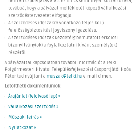
nem áll csődeljárás alatt és nincs semmilyen köztartozása,
továbbá, hogy a pályázat mellékletét képező vállalkozási
szerződéstervezetet elfogadja.
A szerződéses időszakra vonatkozó teljes körű
felelősségbiztosítási jogviszony igazolása.
A szerződéses időszak kezdetéig bemutatott erkölcsi
bizonyítvány(ok) a foglalkoztatni kívánt személy(ek)
részéről.
A pályázattal kapcsolatban további információt a Telki
Polgármesteri Hivatal Településfejlesztési Csoportjától Hoós
Péter tud nyújtani a
muszak@telki.hu
e-mail címen.
Letölthető dokumentumok:
Árajánlat (felolvasó lap) »
Vállalkozási szerződés »
Műszaki leírás »
Nyilatkozat »