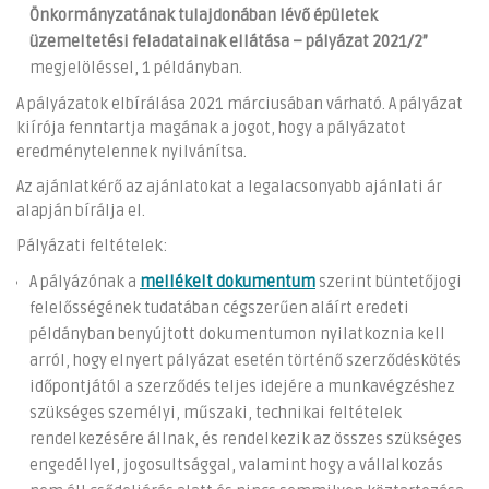
Önkormányzatának tulajdonában lévő épületek
üzemeltetési feladatainak ellátása – pályázat 2021/2”
megjelöléssel, 1 példányban.
A pályázatok elbírálása 2021 márciusában várható. A pályázat
kiírója fenntartja magának a jogot, hogy a pályázatot
eredménytelennek nyilvánítsa.
Az ajánlatkérő az ajánlatokat a legalacsonyabb ajánlati ár
alapján bírálja el.
Pályázati feltételek:
A pályázónak a
mellékelt dokumentum
szerint büntetőjogi
felelősségének tudatában cégszerűen aláírt eredeti
példányban benyújtott dokumentumon nyilatkoznia kell
arról, hogy elnyert pályázat esetén történő szerződéskötés
időpontjától a szerződés teljes idejére a munkavégzéshez
szükséges személyi, műszaki, technikai feltételek
rendelkezésére állnak, és rendelkezik az összes szükséges
engedéllyel, jogosultsággal, valamint hogy a vállalkozás