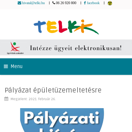
|
|
|
hivatal@telki.hu
06 26 920 800
facebook
Menu
Pályázat épületüzemeltetésre
Megjelent: 2021. február 26.