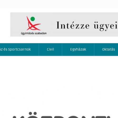
áz és Sportcsarnok
Civil
Egyházak
Oktatás