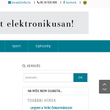
|
|
|
hivatal@telki.hu
06 26 920 800
facebook
Sport
Egészség
KERESÉS
OK
Fel
HA MÉG NEM OLVASTA...
TOVÁBBI HÍREK
Legyen a Telki Önkormányzat