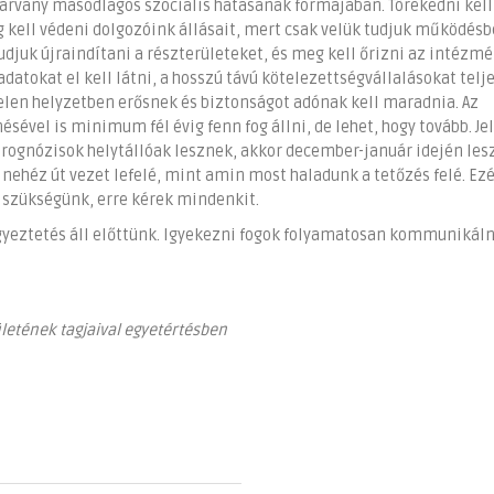
járvány másodlagos szociális hatásának formájában. Törekedni kell
 kell védeni dolgozóink állásait, mert csak velük tudjuk működés
tudjuk újraindítani a részterületeket, és meg kell őrizni az intézm
adatokat el kell látni, a hosszú távú kötelezettségvállalásokat telj
jelen helyzetben erősnek és biztonságot adónak kell maradnia. Az
ével is minimum fél évig fenn fog állni, de lehet, hogy tovább. Je
rognózisok helytállóak lesznek, akkor december-január idején les
nehéz út vezet lefelé, mint amin most haladunk a tetőzés felé. Ezé
 szükségünk, erre kérek mindenkit.
gyeztetés áll előttünk. Igyekezni fogok folyamatosan kommunikáln
ületének tagjaival egyetértésben