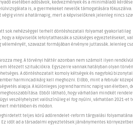
ényadó esetében adósávok, kedvezmények és a minimáladó kérdése 
elülvizsgálata is, a gyermekeket nevelők támogatására fókuszálva. 
gig vinni a határnapig, mert a képviselőknek jelenleg nincs sza
att sok nehézséggel terhelt döntéshozatali folyamat gyakorlatilag
a, hogy a képviselők lefolytathassák a szükséges egyeztetéseket, v
ág véleményét, szavazat formájában érvényre juttassák. Jelenleg cs
ozza meg. A törvényi háttér azonban nem számolt ilyen rendkívül
nem létezett szituációkra. Egyszerre vannak hatályban olyan törvé
ehetséges. A döntéshozatalt komoly kétségek és nagyfokú bizonyta
ovember harmincadikáig kell meghozni. Előbb, mint a február közep
ségvetés alapja. A különleges jogrend harminc napig van életben, 
ó meghosszabbítása. Ebből látható, hogy várhatóan mindkét rendel
gyi veszélyhelyzet valószínűleg el fog nyúlni, várhatóan 2021-et t
smert mértékben és módon.
eghirdetett teljes körű adórendelet-reform tárgyalási folyamatána
e. Ez időt ad a társadalmi egyeztetések járványmentes környezetbe