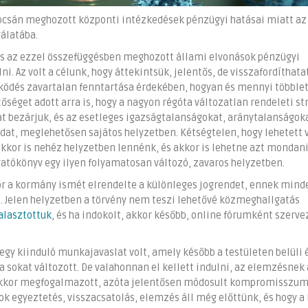
kapcsán meghozott központi intézkedések pénzügyi hatásai miatt az
álatába.
 és az ezzel összefüggésben meghozott állami elvonások pénzügyi
 Az volt a célunk, hogy áttekintsük, jelentős, de visszafordíthata
ödés zavartalan fenntartása érdekében, hogyan és mennyi többle
tőséget adott arra is, hogy a nagyon régóta változatlan rendeleti st
at bezárjuk, és az esetleges igazságtalanságokat, aránytalanságok
dat, meglehetősen sajátos helyzetben. Kétségtelen, hogy lehetett 
akkor is nehéz helyzetben lennénk, és akkor is lehetne azt mondani
gatókönyv egy ilyen folyamatosan változó, zavaros helyzetben.
or a kormány ismét elrendelte a különleges jogrendet, ennek mind
. Jelen helyzetben a törvény nem teszi lehetővé közmeghallgatás
alasztottuk
, és ha indokolt, akkor később, online fórumként szerv
 egy kiinduló munkajavaslat volt, amely később a testületen belüli 
 sokat változott. De valahonnan el kellett indulni, az elemzésnek
akkor megfogalmazott, azóta jelentősen módosult kompromisszu
ok egyeztetés, visszacsatolás, elemzés áll még előttünk, és hogy a