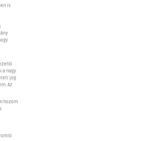
ben is
n
iány
hogy
ezetői
k a nagy
leti jog
em. Az
ján hozom
s
 romló