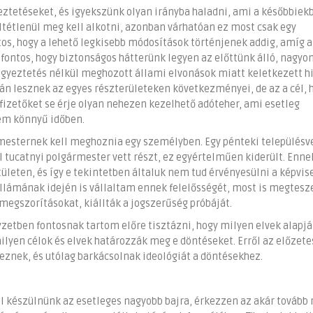
yeztetéseket, és igyekszünk olyan irányba haladni, ami a későbbiek
ltétlenül meg kell alkotni, azonban várhatóan ez most csak egy
os, hogy a lehető legkisebb módosítások történjenek addig, amíg a
s fontos, hogy biztonságos hátterünk legyen az előttünk álló, nagyo
 egyeztetés nélkül meghozott állami elvonások miatt keletkezett h
án lesznek az egyes részterületeken következményei, de az a cél, 
ófizetőket se érje olyan nehezen kezelhető adóteher, ami esetleg
sem könnyű időben.
ármesternek kell meghoznia egy személyben. Egy pénteki településv
 tucatnyi polgármester vett részt, ez egyértelműen kiderült. Enne
ületen, és így e tekintetben általuk nem tud érvényesülni a képvise
ullámának idején is vállaltam ennek felelősségét, most is megtesz
megszorításokat, kiállták a jogszerűség próbáját.
yzetben fontosnak tartom előre tisztázni, hogy milyen elvek alap
lyen célok és elvek határozzák meg e döntéseket. Erről az előzete
eznek, és utólag barkácsolnak ideológiát a döntésekhez.
l készülnünk az esetleges nagyobb bajra, érkezzen az akár tovább