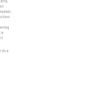
 arra,
ben
ényeket,
esíteni
lenleg
z a
rt
i és a