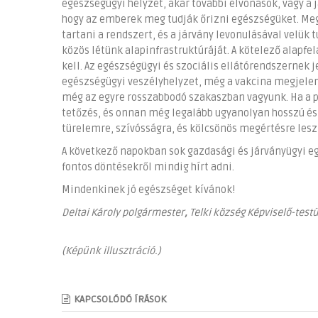
egészségügyi helyzet, akár további elvonások, vagy a 
hogy az emberek meg tudják őrizni egészségüket. Meg
tartani a rendszert, és a járvány levonulásával velük 
közös létünk alapinfrastruktúráját. A kötelező alapfel
kell. Az egészségügyi és szociális ellátórendszernek 
egészségügyi veszélyhelyzet, még a vakcina megjelenés
még az egyre rosszabbodó szakaszban vagyunk. Ha a p
tetőzés, és onnan még legalább ugyanolyan hosszú és 
türelemre, szívósságra, és kölcsönös megértésre lesz
A következő napokban sok gazdasági és járványügyi e
fontos döntésekről mindig hírt adni.
Mindenkinek jó egészséget kívánok!
Deltai Károly polgármester
,
Telki község Képviselő-test
(Képünk illusztráció.)
KAPCSOLÓDÓ ÍRÁSOK