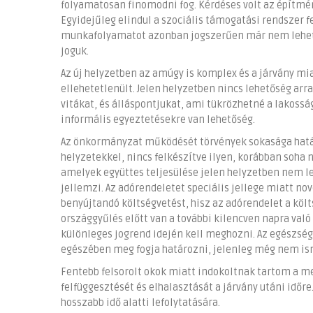
folyamatosan finomodni fog. Kérdéses volt az építm
Egyidejűleg elindul a szociális támogatási rendszer f
munkafolyamatot azonban jogszerűen már nem lehet vé
joguk.
Az új helyzetben az amúgy is komplex és a járvány mi
ellehetetlenült. Jelen helyzetben nincs lehetőség arr
vitákat, és álláspontjukat, ami tükrözhetné a lakoss
informális egyeztetésekre van lehetőség.
Az önkormányzat működését törvények sokasága határ
helyzetekkel, nincs felkészítve ilyen, korábban soha 
amelyek együttes teljesülése jelen helyzetben nem l
jellemzi. Az adórendeletet speciális jellege miatt n
benyújtandó költségvetést, hisz az adórendelet a költ
országgyűlés előtt van a további kilencven napra val
különleges jogrend idején kell meghozni. Az egészségü
egészében meg fogja határozni, jelenleg még nem i
Fentebb felsorolt okok miatt indokoltnak tartom a m
felfüggesztését és elhalasztását a járvány utáni időr
hosszabb idő alatti lefolytatására.