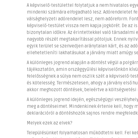
A képviselő-testülettel folytatjuk a nem hivatalos eg
mindenki számára elfogadható lesz. Adórendeletet fe
válsághelyzeti adórendelet lesz, nem adóreform. Font
képviselő-testület vissza nem kapja jogkörét. De az i
bizonytalan időkre. Az érintettekkel való társadalmi
nagyobb részét megtakarítással pótoljuk. Ennek nyilv
egyik terület se szenvedjen aránytalan kárt, és az ad
ellehetetleníti lakhatásukat a járvány miatt amúgy 
A különleges jogrend alapján a döntést végül a polg
tájékoztatón, amin országgyűlési képviselőnkön kívül
felelősségnek a súlya nem oszlik szét a képviselő-test
és kötelesség. Természetesen, ahogy a járvány első h
akkor meghozott döntések, beleértve a költségvetési 
A különleges jogrend idején, egészségügyi veszélyhel
meg a döntéseimet. Mindenkinek értenie kell, hogy mi
deklarációról a döntéshozók sajnos rendre megfeledk
Melyek ezek az elvek?
Településünket folyamatosan működtetni kell. Fel kel