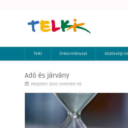
Telki
Önkormányzat
Közösségi H
Adó és járvány
Megjelent: 2020. november 08.