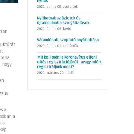
nyitás
2021. április 08. csütörtök
Nyithatnak az üzletek és
újraindulnak a szolgáltatások
2021. április 06. kedd
tlan
t
Várandósok, szoptató anyák oltása
ruktúrát
2021. április 01. csütörtök
at
Mit kell tudni a koronavírus elleni
volna
oltás regisztrációjáról - avagy miért
, hogy
regisztráljunk most?
2021. március 29. hétfő
en
ezzük
és a
 abban a
mos
 kép