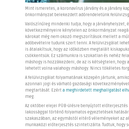
Mint ismeretes, a koronavírus járvány és a járvány 
önkormányzat belekezdett adórendeletünk felülvizsg
Valószínűleg mindenki tudja, hogy a járványhelyzet,
következményeire kénytelen az önkormányzat reagálni.
károkat még nem okozó megszorítások mellett a műk
adóbevételre tudunk szert tenni. A felülvizsgálat lehe
is átalakítsuk, hogy az időközben megtalált kiskapuk
csökkentsük. Ez számunkra is szokatlan és nehéz fela
máshogy is hozzákezdeni, de az is kétségtelen, hogy 
lehetett volna valahogy máshogy. Nincs tökéletes for
A felülvizsgálat folyamatának közepén jártunk, amik
azonnali jogi és várható gazdasági következményével
megtartását. Ezért
a meghirdetett meghallgatást elh
meg.
Az október elejei PÜB-ülésre benyújtott előterjesztés
lakossággal történő folyamatos egyeztetések hatására
szakaszában, az egymástól eltérő véleményeket az 
munkaközi előterjesztés szintetizálta. Tudtuk, hogy s