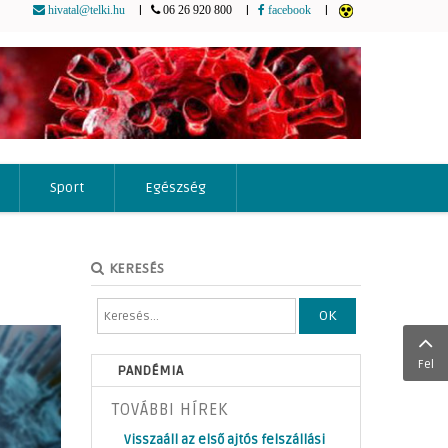
|
|
|
hivatal@telki.hu
06 26 920 800
facebook
Sport
Egészség
KERESÉS
OK
Fel
PANDÉMIA
TOVÁBBI HÍREK
Visszaáll az első ajtós felszállási