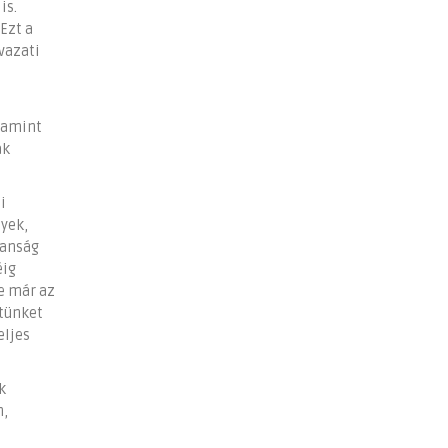
is.
Ezt a
vazati
alamint
ak
i
nyek,
lanság
éig
de már az
etünket
eljes
k
n,