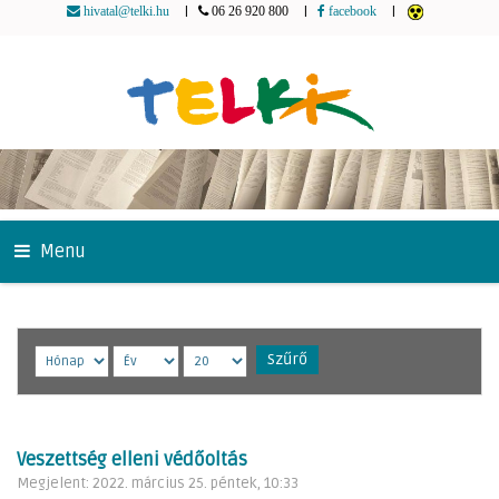
|
|
|
hivatal@telki.hu
06 26 920 800
facebook
Menu
Szűrő
Veszettség elleni védőoltás
Megjelent: 2022. március 25. péntek, 10:33