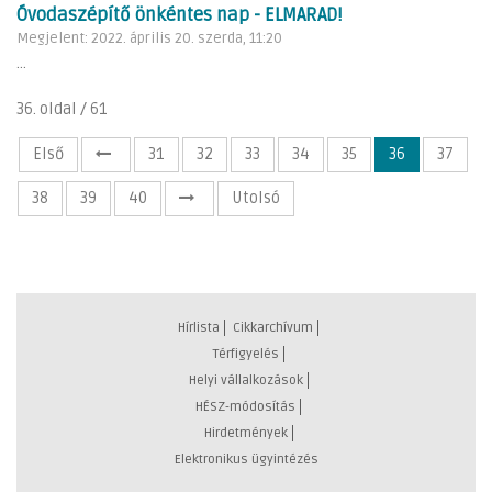
Óvodaszépítő önkéntes nap - ELMARAD!
Megjelent: 2022. április 20. szerda, 11:20
...
36. oldal / 61
Első
31
32
33
34
35
36
37
38
39
40
Utolsó
Hírlista
Cikkarchívum
Térfigyelés
Helyi vállalkozások
HÉSZ-módosítás
Hirdetmények
Elektronikus ügyintézés