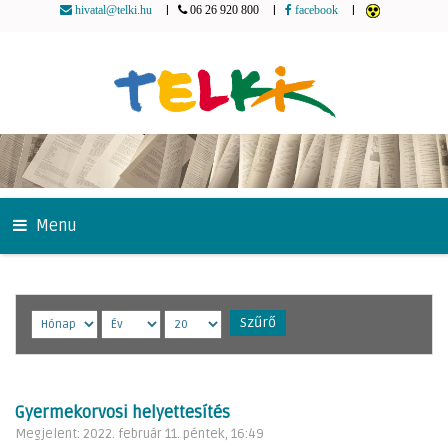
|
|
|
hivatal@telki.hu
06 26 920 800
facebook
Menu
Szűrő
Gyermekorvosi helyettesítés
Megjelent: 2022. február 11. péntek, 16:49