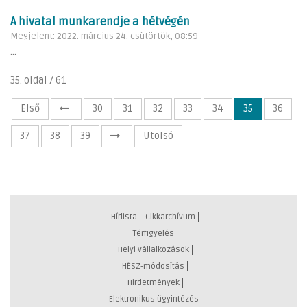
A hivatal munkarendje a hétvégén
Megjelent: 2022. március 24. csütörtök, 08:59
...
35. oldal / 61
Első
30
31
32
33
34
35
36
37
38
39
Utolsó
Hírlista
Cikkarchívum
Térfigyelés
Helyi vállalkozások
HÉSZ-módosítás
Hirdetmények
Elektronikus ügyintézés