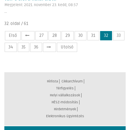
Megjelent: 2021. november 23. kedd, 08:57
...
32. oldal / 61
Első
27
28
29
30
31
32
33
34
35
36
Utolsó
Hírlista
Cikkarchívum
Térfigyelés
Helyi vállalkozások
HÉSZ-módosítás
Hirdetmények
Elektronikus ügyintézés