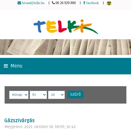
|
|
|
hivatal@telki.hu
06 26 920 800
facebook
Menu
Szűrő
Gázszivárgás
Megjelent: 2021. október 18. hétfő, 16:42