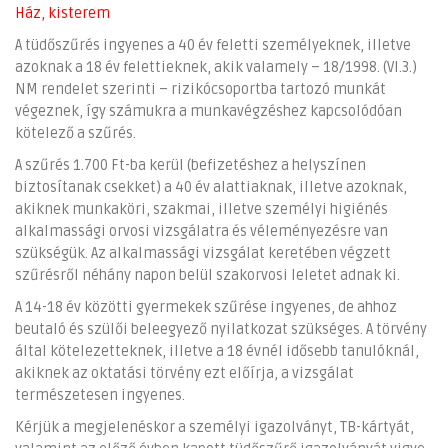
Ház, kisterem
A tüdőszűrés ingyenes a 40 év feletti személyeknek, illetve
azoknak a 18 év felettieknek, akik valamely – 18/1998. (VI.3.)
NM rendelet szerinti – rizikócsoportba tartozó munkát
végeznek, így számukra a munkavégzéshez kapcsolódóan
kötelező a szűrés.
A szűrés 1.700 Ft-ba kerül (befizetéshez a helyszínen
biztosítanak csekket) a 40 év alattiaknak, illetve azoknak,
akiknek munkaköri, szakmai, illetve személyi higiénés
alkalmassági orvosi vizsgálatra és véleményezésre van
szükségük. Az alkalmassági vizsgálat keretében végzett
szűrésről néhány napon belül szakorvosi leletet adnak ki.
A 14-18 év közötti gyermekek szűrése ingyenes, de ahhoz
beutaló és szülői beleegyező nyilatkozat szükséges. A törvény
által kötelezetteknek, illetve a 18 évnél idősebb tanulóknál,
akiknek az oktatási törvény ezt előírja, a vizsgálat
természetesen ingyenes.
Kérjük a megjelenéskor a személyi igazolványt, TB-kártyát,