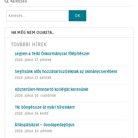
KERESÉS
OK
HA MÉG NEM OLVASTA...
TOVÁBBI HÍREK
Legyen a Telki Önkormányzat főépítésze!
2026. július 17. péntek
Segítsünk idős hozzátartozóinknak az okmánycserében!
2026. július 17. péntek
Közterület-fenntartó kollégát keresünk!
2026. július 16. csütörtök
TN: böngéssze át nyári híreinket!
2026. július 14. kedd
Álláspályázat – óvodapedagógus
2026. július 10. péntek