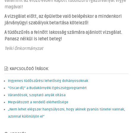
valamint az előző évben kapott tüdőszűrő igazolványát vigye
magával!
A vizsgálat előtt, az épületbe való belépéskor a mindenkori
járványügyi szabályok betartása kötelező!
A tüdőszűrés a felnőtt lakosság számára ajánlott vizsgálat.
Panasz nélkül is lehet beteg!
Telki Önkormányzat
KAPCSOLÓDÓ ÍRÁSOK
Ingyenes tüdőszűrési lehetőség dohányosoknak
"Oscar-díj" a Budakörnyéki Egészségprogramért
Várandósok, szoptató anyák oltása
Megváltozott a rendelő elérhetősége
„Nem lehet elégszer hangsúlyozni, hogy akinek gyanús tünetei vannak,
azonnal különüljön el”