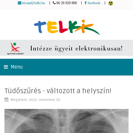
|
|
|
hivatal@telki.hu
06 26 920 800
facebook
Menu
Tüdőszűrés - változott a helyszín!
Megjelent: 2021. november 10.