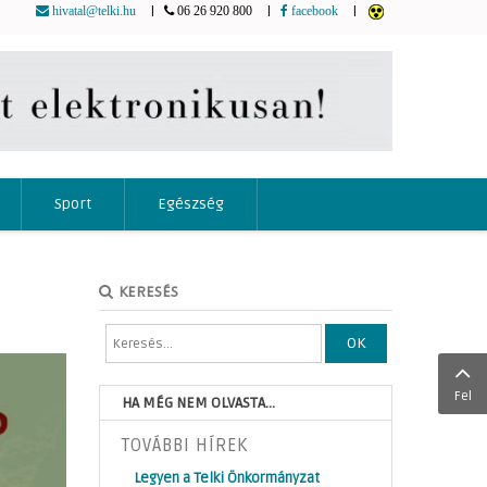
|
|
|
hivatal@telki.hu
06 26 920 800
facebook
Sport
Egészség
KERESÉS
OK
Fel
HA MÉG NEM OLVASTA...
TOVÁBBI HÍREK
Legyen a Telki Önkormányzat