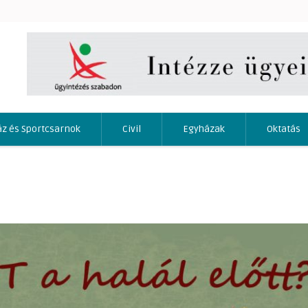
áz és Sportcsarnok
Civil
Egyházak
Oktatás