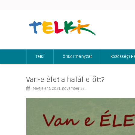
Telki
Önkormányzat
Közösségi H
Van-e élet a halál előtt?
Megjelent: 2021. november 23.