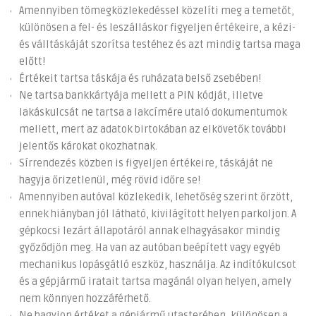
Amennyiben tömegközlekedéssel közelíti meg a temetőt,
különösen a fel- és leszálláskor figyeljen értékeire, a kézi-
és válltáskáját szorítsa testéhez és azt mindig tartsa maga
előtt!
Értékeit tartsa táskája és ruházata belső zsebében!
Ne tartsa bankkártyája mellett a PIN kódját, illetve
lakáskulcsát ne tartsa a lakcímére utaló dokumentumok
mellett, mert az adatok birtokában az elkövetők további
jelentős károkat okozhatnak.
Sírrendezés közben is figyeljen értékeire, táskáját ne
hagyja őrizetlenül, még rövid időre se!
Amennyiben autóval közlekedik, lehetőség szerint őrzött,
ennek hiányban jól látható, kivilágított helyen parkoljon. A
gépkocsi lezárt állapotáról annak elhagyásakor mindig
győződjön meg. Ha van az autóban beépített vagy egyéb
mechanikus lopásgátló eszköz, használja. Az indítókulcsot
és a gépjármű iratait tartsa magánál olyan helyen, amely
nem könnyen hozzáférhető.
Ne hagyjon értéket a gépjármű utasterében, különösen a