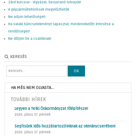
Zárd kulcsra! - Vigyázat, besurranó tolvajok!
A gépjárműfeltörések megelőzhetők
Ne adjon lehetőséget!
Ha valaki bűncselekményt tapasztal, mindenekelőtt értesítse a
rendőrséget!
Ne dőljön be a csalóknak!
KERESÉS
OK
HA MÉG NEM OLVASTA...
TOVÁBBI HÍREK
Legyen a Telki Önkormányzat főépítésze!
2026. július 17. péntek
Segítsünk idős hozzátartozóinknak az okmánycserében!
2026. július 17. péntek