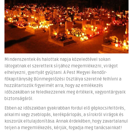
Mindenszentek és halottak napja közeledtével sokan
látogatnak el szeretteik sírjához megemlékezni, virágot
elhelyezni, gyertyát gyújtani. A Pest Megyei Rendőr-
főkapitányság Bűnmegelőzési Osztálya szeretné felhívni a
hozzátartozók figyelmét arra, hogy az emlékezés
időszakában se feledkezzenek meg értékeik, vagyontárgyaik
biztonságáról.
Ebben az időszakban gyakrabban fordul elő gépkocsifeltörés,
alkalmi vagy zseblopás, kerékpárlopás, a sírokról virágok és
koszorúk eltulajdonítása. Annak érdekében, hogy zavartalanul
teljen a megemlékezés, kérjük, fogadja meg tanácsainkat!