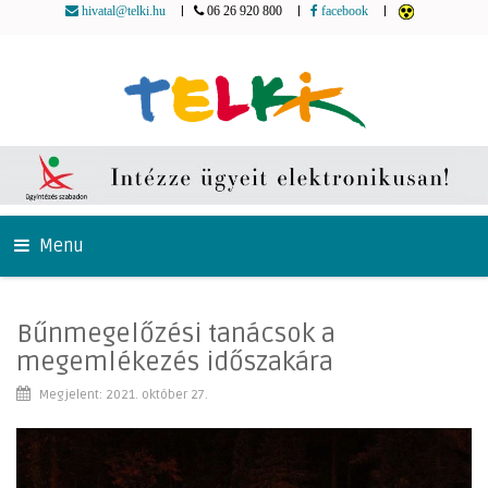
|
|
|
hivatal@telki.hu
06 26 920 800
facebook
Menu
Bűnmegelőzési tanácsok a
megemlékezés időszakára
Megjelent: 2021. október 27.