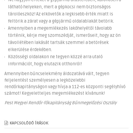
látható helyeken, mert a gépkocsi nem biztonságos
tárolóeszköz! Az elkövetők a legkisebb érték miatt is
feltörik a zárat vagy a gépjármű oldalablakát betörik.
Amennyiben a megemlékezés lakóhelyétől távolabb
történik, kérje meg szomszédját, ismerőseit, hogy az ön
távollétében lakását tartsák szemmel a betörések
elkerülése érdekében.
Közösségi oldalakon ne tegyen közzé arra utaló
információt, hogy elutazik otthonról!
Amennyiben bűncselekmény áldozatává vált, tegyen
feljelentést személyesen a legközelebbi
rendőrkapitányságon vagy hívja a 112-es központi segélyhívó
számot! Kegyeletteljes megemlékezést kívánunk!
Pest Megyei Rendőr-főkapitányság Bűnmegelőzési Osztály
KAPCSOLÓDÓ ÍRÁSOK