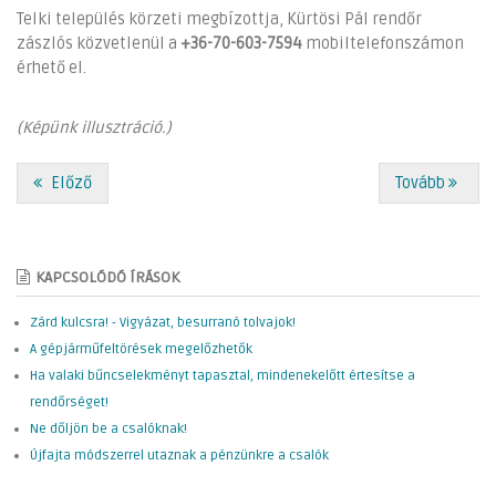
Telki település körzeti megbízottja, Kürtösi Pál rendőr
zászlós közvetlenül a
+36-70-603-7594
mobiltelefonszámon
érhető el.
(Képünk illusztráció.)
Előző
Tovább
KAPCSOLÓDÓ ÍRÁSOK
Zárd kulcsra! - Vigyázat, besurranó tolvajok!
A gépjárműfeltörések megelőzhetők
Ha valaki bűncselekményt tapasztal, mindenekelőtt értesítse a
rendőrséget!
Ne dőljön be a csalóknak!
Újfajta módszerrel utaznak a pénzünkre a csalók