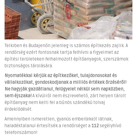
Telkiben és Budajenőn jelenleg is számos építkezés zajlik. A
rendőrség ezért fontosnak tartja felhívni a figyelmet az
építési területeken felhalmozott építőanyagok, szerszámok
biztonságos tárolására.
Nyomatékkal kérjük az építkezőket, tulajdonosokat és
vállalkozókat, gondoskodjanak a milliós értékek őrzéséről!
Ne hagyják gazdátlanul, felügyelet nélkül sem napközben,
sem éjszaka!
A kívülről nem észrevehető, zárt helyen tárolt
építőanyag nem kelti fel a bűnös szándékú tolvaj
érdeklődését.
Amennyiben ismeretlen, gyanús ember(eke)t látnak,
haladéktalanul értesítsék a rendőrséget a
112
segélyhívó
telefonszámon!