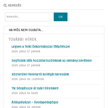
KERESÉS
OK
HA MÉG NEM OLVASTA...
TOVÁBBI HÍREK
Legyen a Telki Önkormányzat főépítésze!
2026. július 17. péntek
Segítsünk idős hozzátartozóinknak az okmánycserében!
2026. július 17. péntek
Közterület-fenntartó kollégát keresünk!
2026. július 16. csütörtök
TN: böngéssze át nyári híreinket!
2026. július 14. kedd
Álláspályázat – óvodapedagógus
2026. július 10. péntek