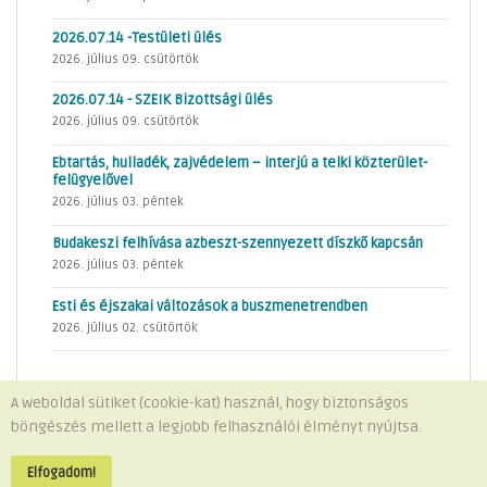
2026.07.14 -Testületi ülés
2026. július 09. csütörtök
2026.07.14 - SZEIK Bizottsági ülés
2026. július 09. csütörtök
Ebtartás, hulladék, zajvédelem – interjú a telki közterület-
felügyelővel
2026. július 03. péntek
Budakeszi felhívása azbeszt-szennyezett díszkő kapcsán
2026. július 03. péntek
Esti és éjszakai változások a buszmenetrendben
2026. július 02. csütörtök
A weboldal sütiket (cookie-kat) használ, hogy biztonságos
böngészés mellett a legjobb felhasználói élményt nyújtsa.
Minden jog fenntartva © 2026 Telki Község Önkormányzata
Impresszum
-
Adatvédelem
Elfogadom!