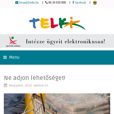
|
|
|
hivatal@telki.hu
06 26 920 800
facebook
Menu
Ne adjon lehetőséget!
Megjelent: 2020. október 01.