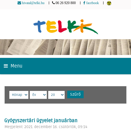
|
|
|
hivatal@telki.hu
06 26 920 800
facebook
Menu
Szűrő
Gyógyszertári ügyelet januárban
Megjelent: 2021. december 16. csütörtök, 09:14