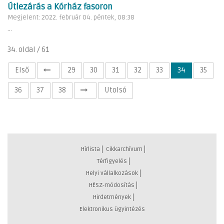
Útlezárás a Kórház fasoron
Megjelent: 2022. február 04. péntek, 08:38
...
34. oldal / 61
Első
29
30
31
32
33
34
35
36
37
38
Utolsó
Hírlista
Cikkarchívum
Térfigyelés
Helyi vállalkozások
HÉSZ-módosítás
Hirdetmények
Elektronikus ügyintézés