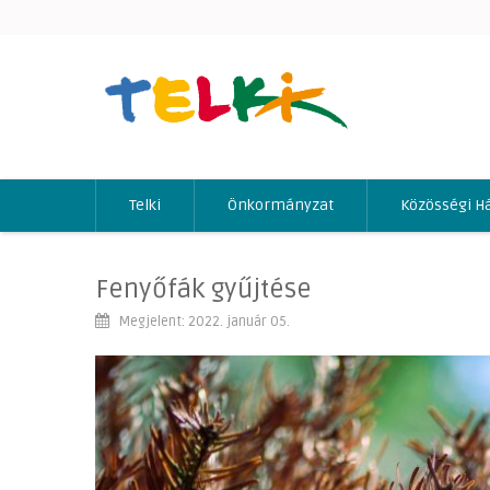
Telki
Önkormányzat
Közösségi H
Fenyőfák gyűjtése
Megjelent: 2022. január 05.