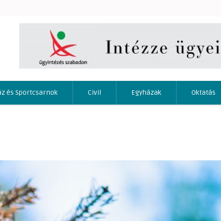
áz és Sportcsarnok
Civil
Egyházak
Oktatás