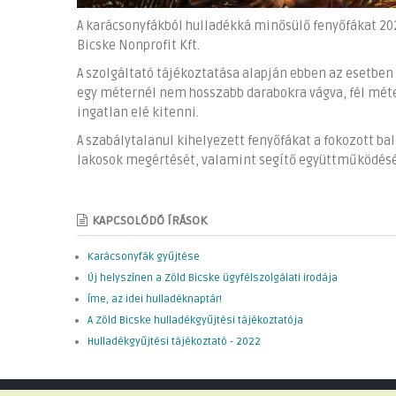
A karácsonyfákból hulladékká minősülő fenyőfákat 2022.
Bicske Nonprofit Kft.
A szolgáltató tájékoztatása alapján ebben az esetben 
egy méternél nem hosszabb darabokra vágva, fél mét
ingatlan elé kitenni.
A szabálytalanul kihelyezett fenyőfákat a fokozott bal
lakosok megértését, valamint segítő együttműködésé
KAPCSOLÓDÓ ÍRÁSOK
Karácsonyfák gyűjtése
Új helyszínen a Zöld Bicske ügyfélszolgálati irodája
Íme, az idei hulladéknaptár!
A Zöld Bicske hulladékgyűjtési tájékoztatója
Hulladékgyűjtési tájékoztató - 2022