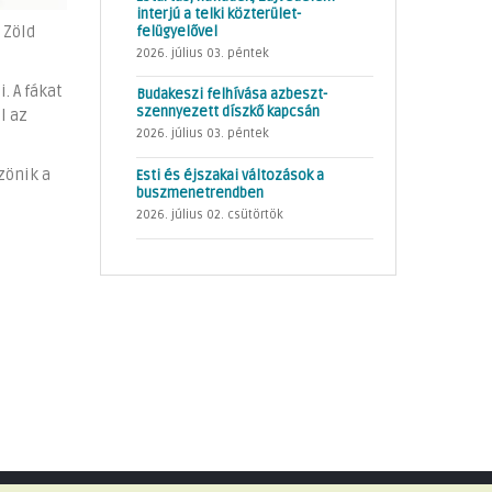
interjú a telki közterület-
felügyelővel
 Zöld
2026. július 03. péntek
. A fákat
Budakeszi felhívása azbeszt-
szennyezett díszkő kapcsán
l az
2026. július 03. péntek
zönik a
Esti és éjszakai változások a
buszmenetrendben
2026. július 02. csütörtök