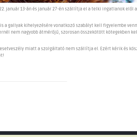
 január 13-án és január 27-én szállítja el a telki ingatlanok elől a
is a gallyak kihelyezésére vonatkozó szabályt kell figyelembe venni
ernél nem nagyobb átmérőjű, szorosan összekötött kötegekben kel
esetveszély miatt a szolgáltató nem szállítja el. Ezért kérik és kös
t!