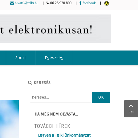
|
|
|
hivatal@telki.hu
06 26 920 800
facebook
Sport
Egészség
KERESÉS
OK
Fel
HA MÉG NEM OLVASTA...
TOVÁBBI HÍREK
Legyen a Telki Önkormányzat