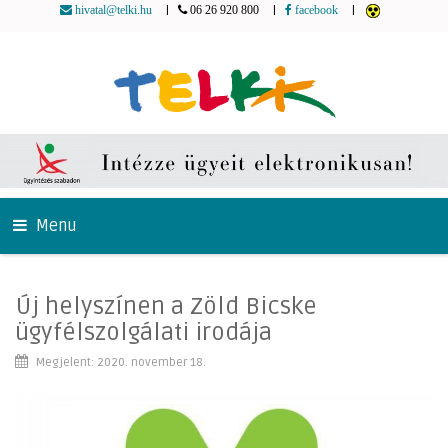
|
|
|
hivatal@telki.hu
06 26 920 800
facebook
Menu
Új helyszínen a Zöld Bicske
ügyfélszolgálati irodája
Megjelent: 2020. november 18.