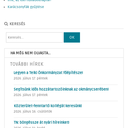
Íme, az idei hulladéknaptár!
Karácsonyfák gyűjtése
KERESÉS
OK
HA MÉG NEM OLVASTA...
TOVÁBBI HÍREK
Legyen a Telki Önkormányzat főépítésze!
2026. július 17. péntek
Segítsünk idős hozzátartozóinknak az okmánycserében!
2026. július 17. péntek
Közterület-fenntartó kollégát keresünk!
2026. július 16. csütörtök
TN: böngéssze át nyári híreinket!