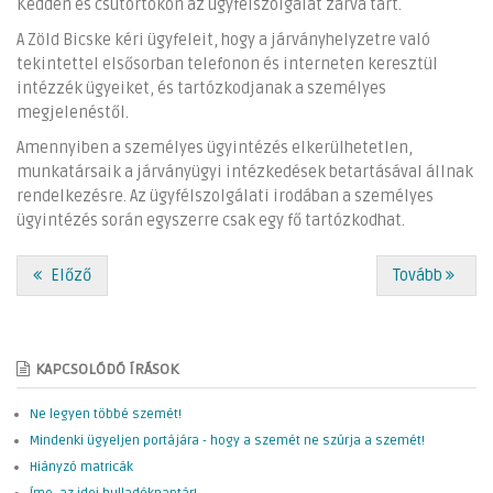
Kedden és csütörtökön az ügyfélszolgálat zárva tart.
A Zöld Bicske kéri ügyfeleit, hogy a járványhelyzetre való
tekintettel elsősorban telefonon és interneten keresztül
intézzék ügyeiket, és tartózkodjanak a személyes
megjelenéstől.
Amennyiben a személyes ügyintézés elkerülhetetlen,
munkatársaik a járványügyi intézkedések betartásával állnak
rendelkezésre. Az ügyfélszolgálati irodában a személyes
ügyintézés során egyszerre csak egy fő tartózkodhat.
Előző
Tovább
KAPCSOLÓDÓ ÍRÁSOK
Ne legyen többé szemét!
Mindenki ügyeljen portájára - hogy a szemét ne szúrja a szemét!
Hiányzó matricák