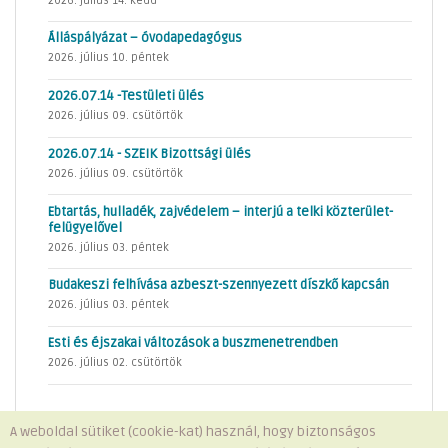
2026. július 14. kedd
Álláspályázat – óvodapedagógus
2026. július 10. péntek
2026.07.14 -Testületi ülés
2026. július 09. csütörtök
2026.07.14 - SZEIK Bizottsági ülés
2026. július 09. csütörtök
Ebtartás, hulladék, zajvédelem – interjú a telki közterület-
felügyelővel
2026. július 03. péntek
Budakeszi felhívása azbeszt-szennyezett díszkő kapcsán
2026. július 03. péntek
Esti és éjszakai változások a buszmenetrendben
2026. július 02. csütörtök
A weboldal sütiket (cookie-kat) használ, hogy biztonságos