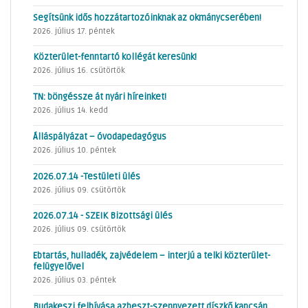
Segítsünk idős hozzátartozóinknak az okmánycserében!
2026. július 17. péntek
Közterület-fenntartó kollégát keresünk!
2026. július 16. csütörtök
TN: böngéssze át nyári híreinket!
2026. július 14. kedd
Álláspályázat – óvodapedagógus
2026. július 10. péntek
2026.07.14 -Testületi ülés
2026. július 09. csütörtök
2026.07.14 - SZEIK Bizottsági ülés
2026. július 09. csütörtök
Ebtartás, hulladék, zajvédelem – interjú a telki közterület-
felügyelővel
2026. július 03. péntek
Budakeszi felhívása azbeszt-szennyezett díszkő kapcsán