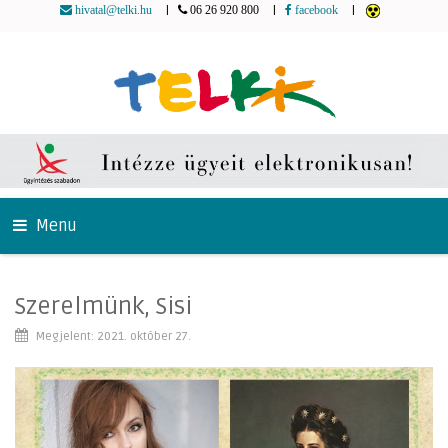
|
|
|
hivatal@telki.hu
06 26 920 800
facebook
Menu
Szerelmünk, Sisi
Megjelent: 2021. október 27.