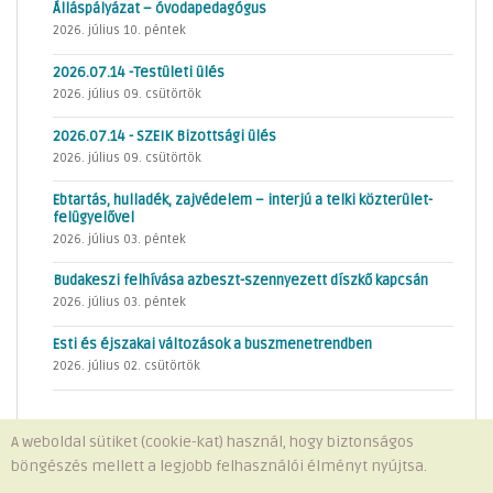
Álláspályázat – óvodapedagógus
2026. július 10. péntek
2026.07.14 -Testületi ülés
2026. július 09. csütörtök
2026.07.14 - SZEIK Bizottsági ülés
2026. július 09. csütörtök
Ebtartás, hulladék, zajvédelem – interjú a telki közterület-
felügyelővel
2026. július 03. péntek
Budakeszi felhívása azbeszt-szennyezett díszkő kapcsán
2026. július 03. péntek
Esti és éjszakai változások a buszmenetrendben
2026. július 02. csütörtök
A weboldal sütiket (cookie-kat) használ, hogy biztonságos
böngészés mellett a legjobb felhasználói élményt nyújtsa.
Minden jog fenntartva © 2026 Telki Község Önkormányzata