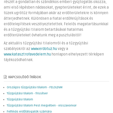
részét a gondatlan és szándékos emberi gyújtogatás okozza,
ami első lépésben nádasokat, gyepterületeket érint, de ezek a
tüzek ugrótűz formájában akár az erdőterületekre is könnyen
átterjedhetnek. Különösen a fiatal erdőfelújítások és
erdőtelepítések veszélyeztetettek. Felelős magatartásunkkal
és a tűzgyújtási tilalom betartásával hatalmas
erdőterületeket óvhatunk meg a pusztulástól!
Az aktuális tűzgyújtási tilalomról és a tűzgyújtási
szabályokról az
www.erdotuz.hu
vagy a
www.katasztrofavedelem.hu
honlapon elhelyezett térképen
tájékozódhatnak.
KAPCSOLÓDÓ ÍRÁSOK
Országos tűzgyújtási tilalom - FELOLDVA!
Tűzgyújtási tilalom - frissítve!
Tűzgyújtási tilalom
Tűzgyújtási tilalom Pest megyében - visszavonva!
Felhívás erdőlátogatók számára