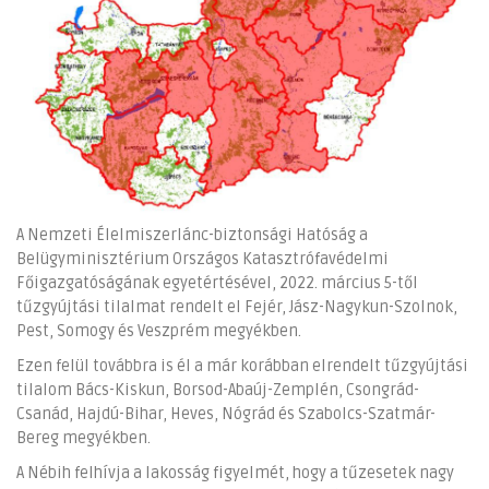
A Nemzeti Élelmiszerlánc-biztonsági Hatóság a
Belügyminisztérium Országos Katasztrófavédelmi
Főigazgatóságának egyetértésével, 2022. március 5-től
tűzgyújtási tilalmat rendelt el Fejér, Jász-Nagykun-Szolnok,
Pest, Somogy és Veszprém megyékben.
Ezen felül továbbra is él a már korábban elrendelt tűzgyújtási
tilalom Bács-Kiskun, Borsod-Abaúj-Zemplén, Csongrád-
Csanád, Hajdú-Bihar, Heves, Nógrád és Szabolcs-Szatmár-
Bereg megyékben.
A Nébih felhívja a lakosság figyelmét, hogy a tűzesetek nagy