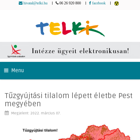
|
|
|
hivatal@telki.hu
06 26 920 800
facebook
Menu
Tűzgyújtási tilalom lépett életbe Pest
megyében
Megjelent: 2022. március 07.